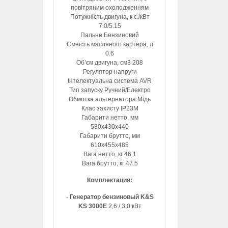
повітряним охолодженням
Потужність двигуна, к.с./кВт
7.0/5.15
Пальне Бензиновий
Ємність масляного картера, л
0.6
Об’єм двигуна, см3 208
Регулятор напруги
Інтелектуальна система AVR
Тип запуску Ручний/Електро
Обмотка альтернатора Мідь
Клас захисту IP23M
Габарити нетто, мм
580x430x440
Габарити брутто, мм
610x455x485
Вага нетто, кг 46.1
Вага брутто, кг 47.5
Комплектация:
-
Генератор бензиновый K&S
KS 3000E
2,6 / 3,0 кВт