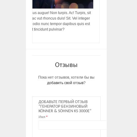
acilisis, integer! Risus augue! Non turpis. Ac! Turpis, sit
s, rhoncus porttitor ac vut rhoncus duis! Sit. Vel integer
in ac, ut diam porttitor odio nunc tempor dapibus quis est
m dictumst, vel amet tincidunt pulvinar?
Отзывы
Пока нет отзывов, хотели бы вы
добавить свой отзыв
?
ДОБАВЬТЕ ПЕРВЫЙ ОТЗЫВ
“ГЕНЕРАТОР БЕНЗИНОВЫЙ
KÖNNER & SÖHNEN KS 3000E”
Имя
*