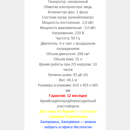
Генератор: синхронный
Обмотка альтернатора: медь
Количество фаз: 1 фаза
Система пуска: ручной/электро
Мощность постоянная : 2,6 кВт
Мощность максимальная : 3,0 кВт
Напряжение: 220 В
Частота: 50 Гц
Двигатель: 4-х такт. с воздушным
охлаждением
Объем двигателя: 208 см³
Объем бака: 15 л
Время работы при 2/3 нагрузки: 10
часов
Уровень шума: 93 дБ (А)
Вес: 46,1 кг
Размеры в упаковке: 610 x 455 x 485
мм
Гарантия: 12 месяцев
#дом#сад#огород#приусадебный
участок#дача
Доставка по Украине — согласно
тарифам Перевозчика
Запорожье, Запоріжжя — можно
забрать в офисе бесплатно