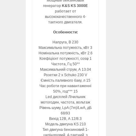
Мощный бензиновый
генератор
K&S KS 3000E
работает от
высококачественного 4-
тактного двигателя.
Особенности:
Напруга, B 230
Максимальна потужність, кВт 3
Номінальна потужність, кВт 2.6
Коефіцієнт потужності, cosφ 1
Частота, Гц 50**
Максимальний струм, А 13.04
Розетки 2 x Schuko 230 V
Ємність паливного баку, л 15
Час роботи при навантаженні
50%, год*** 15
Led дисплей Лічильник
мотогодин, частота, вольтаж
Рівень шуму, LpA (7m)/LwA, дБ
68/93
Вихід 12В, А 12/8.3
Модель двигуна KS 210
Тип двигуна бензиновий 1-
циліндровий, 4-тактний, з