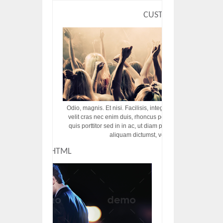
CUSTOM HTML
Odio, magnis. Et nisi. Facilisis, integer! Risus augue! Non tu
velit cras nec enim duis, rhoncus porttitor ac vut rhoncus d
quis porttitor sed in in ac, ut diam porttitor odio nunc tem
aliquam dictumst, vel amet tincidunt pulvi
CUSTOM HTML