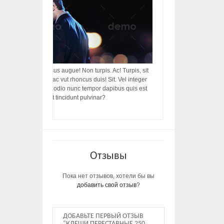
acilisis, integer! Risus augue! Non turpis. Ac! Turpis, sit
s, rhoncus porttitor ac vut rhoncus duis! Sit. Vel integer
in ac, ut diam porttitor odio nunc tempor dapibus quis est
m dictumst, vel amet tincidunt pulvinar?
Отзывы
Пока нет отзывов, хотели бы вы
добавить свой отзыв
?
ДОБАВЬТЕ ПЕРВЫЙ ОТЗЫВ
“КЛЕЩИ ПЕРЕСТАВНЫЕ 250