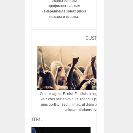
единственным
профилактическим
измерением в зонах риска
пожара и взрыва.
CUSTOM HTML
Odio, magnis. Et nisi. Facilisis, integer! Risus augue! Non tu
velit cras nec enim duis, rhoncus porttitor ac vut rhoncus d
quis porttitor sed in in ac, ut diam porttitor odio nunc tem
aliquam dictumst, vel amet tincidunt pulvi
CUSTOM HTML