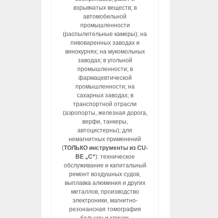
взрывчатых веществ; в
автомобильной
промышленности
(распылительные камеры); на
пивоваренных заводах и
винокурнях; на мукомольных
заводах; в угольной
промышленности; в
фармацевтической
промышленности; на
сахарных заводах; в
транспортной отрасли
(аэропорты, железная дорога,
верфи, танкеры,
автоцистерны); для
немагнитных применений
(
ТОЛЬКО инструменты из CU-
BE „C“
): техническое
обслуживание и капитальный
ремонт воздушных судов,
выплавка алюминия и других
металлов, производство
электроники, магнитно-
резонансная томография