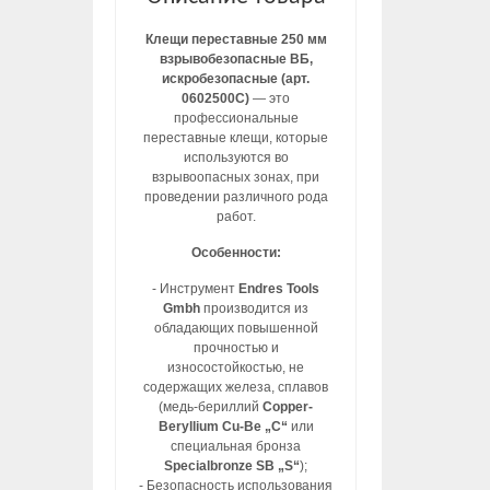
Клещи переставные 250 мм
взрывобезопасные ВБ,
искробезопасные (арт.
0602500C)
— это
профессиональные
переставные клещи, которые
используются во
взрывоопасных зонах, при
проведении различного рода
работ.
Особенности:
- Инструмент
Endres Tools
Gmbh
производится из
обладающих повышенной
прочностью и
износостойкостью, не
содержащих железа, сплавов
(медь-бериллий
Copper-
Beryllium Cu-Be „C“
или
специальная бронза
Specialbronze SB „S“
);
- Безопасность использования