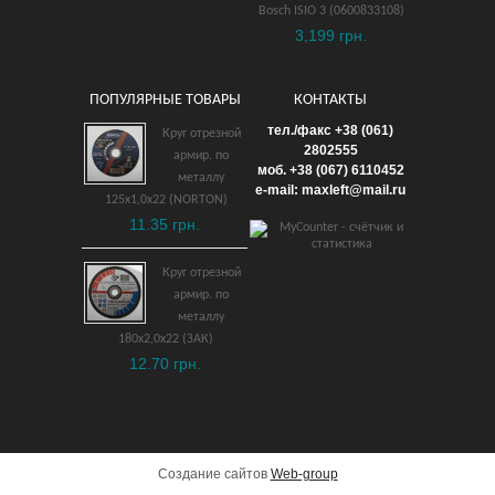
Bosch ISIO 3 (0600833108)
3,199 грн.
ПОПУЛЯРНЫЕ ТОВАРЫ
КОНТАКТЫ
Ключ шестигранный 36
тел./факс +38 (061)
Круг отрезной
мм взрывобезопасный
2802555
армир. по
моб. +38 (067) 6110452
ВБ
металлу
e-mail: maxleft@mail.ru
125х1,0х22 (NORTON)
9,343 грн.
11.35 грн.
ДОБАВИТЬ В КОРЗИНУ
Круг отрезной
армир. по
металлу
180х2,0х22 (ЗАК)
12.70 грн.
Создание сайтов
Web-group