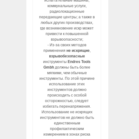
испытательные машины,
коммунальные услуги,
радиолокационные
передающие центры; а также в
любых других производствах,
где возникновение искр может
привести к повышенной
взрывоопасности;
- Из-за своих методов
применения
не искрящие
,
взрывобезопасные
инструменты
Endres Tools
Gmbh
должны быть более
мягкими, чем обычные
инструменты. По этой причине
использование этих
инструментов должно
происходить с особой
осторожностью, следует
избегать перенапряжения.
Использование не искрящих
инструментов не должно быть
единственным
профилактическим
измерением в зонах риска