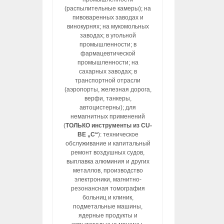
(распылительные камеры); на
пивоваренных заводах и
винокурнях; на мукомольных
заводах; в угольной
промышленности; в
фармацевтической
промышленности; на
сахарных заводах; в
транспортной отрасли
(аэропорты, железная дорога,
верфи, танкеры,
автоцистерны); для
немагнитных применений
(
ТОЛЬКО инструменты из CU-
BE „C“
): техническое
обслуживание и капитальный
ремонт воздушных судов,
выплавка алюминия и других
металлов, производство
электроники, магнитно-
резонансная томография
больниц и клиник,
подметальные машины,
ядерные продукты и