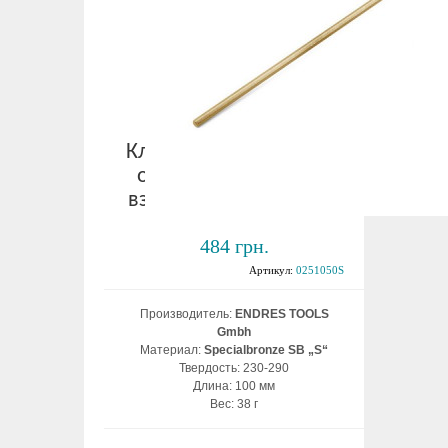
Ключ 6-ти гранный с Т-
обр. рукояткой 4 мм
взрывобезопасный ВБ
484 грн.
Артикул:
0251050S
Производитель:
ENDRES TOOLS
Gmbh
Материал:
Specialbronze SB „S“
Твердость: 230-290
Длина: 100 мм
Вес: 38 г