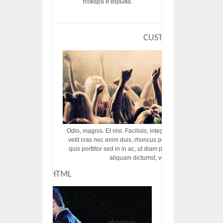
пожара и взрыва.
CUSTOM HTML
Odio, magnis. Et nisi. Facilisis, integer! Risus augue! Non tu
velit cras nec enim duis, rhoncus porttitor ac vut rhoncus d
quis porttitor sed in in ac, ut diam porttitor odio nunc tem
aliquam dictumst, vel amet tincidunt pulvi
CUSTOM HTML