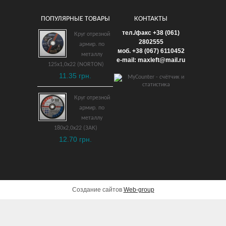
ПОПУЛЯРНЫЕ ТОВАРЫ
КОНТАКТЫ
Ключ рожковый плоский
тел./факс +38 (061)
Круг отрезной
6х7 мм
2802555
армир. по
моб. +38 (067) 6110452
взрывобезопасный ВБ
металлу
e-mail: maxleft@mail.ru
125х1,0х22 (NORTON)
1,542 грн.
11.35 грн.
ДОБАВИТЬ В КОРЗИНУ
Круг отрезной
армир. по
металлу
180х2,0х22 (ЗАК)
12.70 грн.
Создание сайтов
Web-group
Молоток слесарный с с/п
ручкой 400 гр.