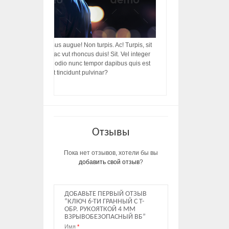
acilisis, integer! Risus augue! Non turpis. Ac! Turpis, sit
s, rhoncus porttitor ac vut rhoncus duis! Sit. Vel integer
in ac, ut diam porttitor odio nunc tempor dapibus quis est
m dictumst, vel amet tincidunt pulvinar?
Отзывы
Пока нет отзывов, хотели бы вы
добавить свой отзыв
?
ДОБАВЬТЕ ПЕРВЫЙ ОТЗЫВ
“КЛЮЧ 6-ТИ ГРАННЫЙ С Т-
ОБР. РУКОЯТКОЙ 4 ММ
ВЗРЫВОБЕЗОПАСНЫЙ ВБ”
Имя
*