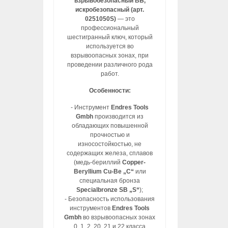
взрывобезопасный ВБ,
искробезопасный (арт.
0251050S)
— это
профессиональный
шестигранный ключ, который
используется во
взрывоопасных зонах, при
проведении различного рода
работ.
Особенности:
- Инструмент
Endres Tools
Gmbh
производится из
обладающих повышенной
прочностью и
износостойкостью, не
содержащих железа, сплавов
(медь-бериллий
Copper-
Beryllium Cu-Be „C“
или
специальная бронза
Specialbronze SB „S“
);
- Безопасность использования
инструментов
Endres Tools
Gmbh
во взрывоопасных зонах
0, 1, 2, 20, 21 и 22 класса