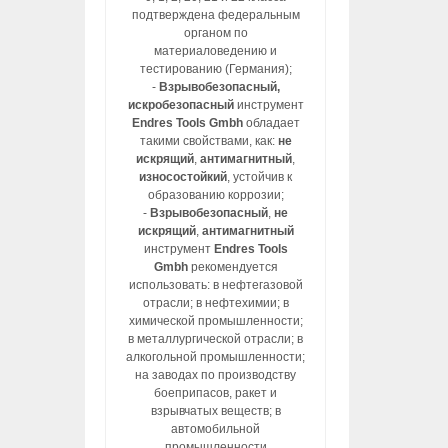
подтверждена федеральным
органом по
материаловедению и
тестированию (Германия);
-
Взрывобезопасный,
искробезопасный
инструмент
Endres Tools Gmbh
обладает
такими свойствами, как:
не
искрящий
,
антимагнитный
,
износостойкий
, устойчив к
образованию коррозии;
-
Взрывобезопасный
,
не
искрящий
,
антимагнитный
инструмент
Endres Tools
Gmbh
рекомендуется
использовать: в нефтегазовой
отрасли; в нефтехимии; в
химической промышленности;
в металлургической отрасли; в
алкогольной промышленности;
на заводах по производству
боеприпасов, ракет и
взрывчатых веществ; в
автомобильной
промышленности