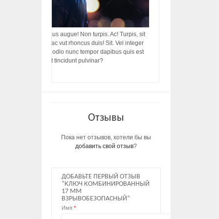
acilisis, integer! Risus augue! Non turpis. Ac! Turpis, sit
s, rhoncus porttitor ac vut rhoncus duis! Sit. Vel integer
in ac, ut diam porttitor odio nunc tempor dapibus quis est
m dictumst, vel amet tincidunt pulvinar?
Отзывы
Пока нет отзывов, хотели бы вы
добавить свой отзыв
?
ДОБАВЬТЕ ПЕРВЫЙ ОТЗЫВ
“КЛЮЧ КОМБИНИРОВАННЫЙ
17 ММ
ВЗРЫВОБЕЗОПАСНЫЙ”
Имя
*