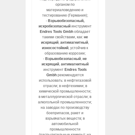
органом по
материаловедению и
тестированию (Германия);
-
Взрывобезопасный,
искробезопасный
инструмент
Endres Tools Gmbh
обладает
такими свойствами, как:
не
искрящий
,
антимагнитный
,
износостойкий
, устойчив к
образованию коррозии;
-
Взрывобезопасный
,
не
искрящий
,
антимагнитный
инструмент
Endres Tools
Gmbh
рекомендуется
использовать: в нефтегазовой
отрасли; в нефтехимии; в
химической промышленности;
в металлургической отрасли; в
алкогольной промышленности;
на заводах по производству
боеприпасов, ракет и
взрывчатых веществ; в
автомобильной
промышленности
(распылительные камеры); на