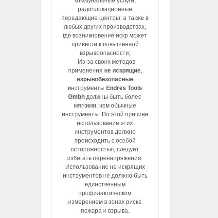
коммунальные услуги,
радиолокационные
передающие центры; а также в
любых других производствах,
где возникновение искр может
привести к повышенной
взрывоопасности;
- Из-за своих методов
применения
не искрящие
,
взрывобезопасные
инструменты
Endres Tools
Gmbh
должны быть более
мягкими, чем обычные
инструменты. По этой причине
использование этих
инструментов должно
происходить с особой
осторожностью, следует
избегать перенапряжения.
Использование не искрящих
инструментов не должно быть
единственным
профилактическим
измерением в зонах риска
пожара и взрыва.