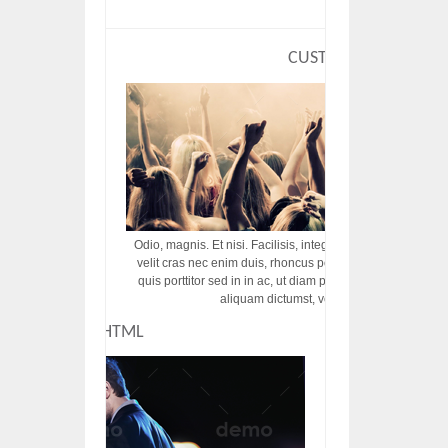
CUSTOM HTML
Odio, magnis. Et nisi. Facilisis, integer! Risus augue! Non tu
velit cras nec enim duis, rhoncus porttitor ac vut rhoncus d
quis porttitor sed in in ac, ut diam porttitor odio nunc tem
aliquam dictumst, vel amet tincidunt pulvi
CUSTOM HTML