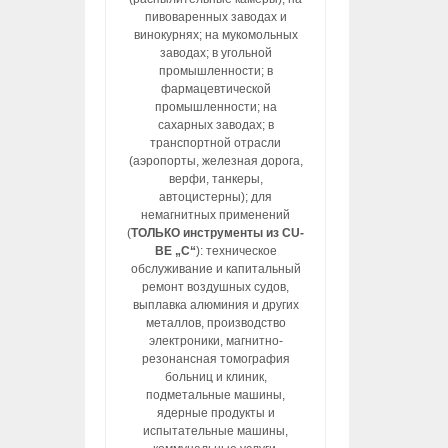
пивоваренных заводах и
винокурнях; на мукомольных
заводах; в угольной
промышленности; в
фармацевтической
промышленности; на
сахарных заводах; в
транспортной отрасли
(аэропорты, железная дорога,
верфи, танкеры,
автоцистерны); для
немагнитных применений
(
ТОЛЬКО инструменты из CU-
BE „C“
): техническое
обслуживание и капитальный
ремонт воздушных судов,
выплавка алюминия и других
металлов, производство
электроники, магнитно-
резонансная томография
больниц и клиник,
подметальные машины,
ядерные продукты и
испытательные машины,