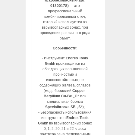
искробезопасный (арт.
0130017S)
— это
профессиональный
комбинированный ключ,
который используется во
взрывоопасных зонах, при
проведении различного рода
работ.
Особенности:
- Инструмент
Endres Tools
Gmbh
производится из
обладающих повышенной
прочностью и
износостойкостью, не
содержащих железа, сплавов
(медь-бериллий
Copper-
Beryllium Cu-Be „C“
или
специальная бронза
Specialbronze SB „S“
);
- Безопасность использования
инструментов
Endres Tools
Gmbh
во взрывоопасных зонах
0, 1, 2, 20, 21 и 22 класса
подтверждена федеральным