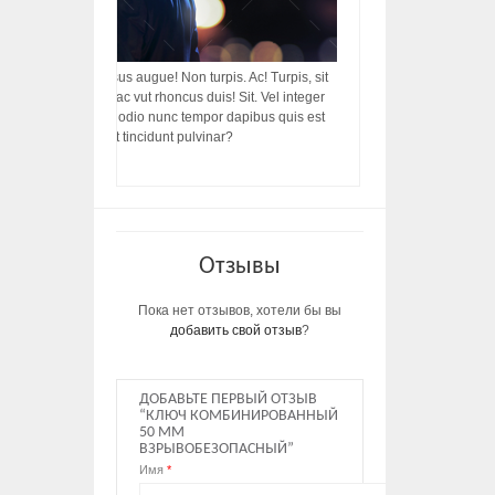
acilisis, integer! Risus augue! Non turpis. Ac! Turpis, sit
s, rhoncus porttitor ac vut rhoncus duis! Sit. Vel integer
in ac, ut diam porttitor odio nunc tempor dapibus quis est
m dictumst, vel amet tincidunt pulvinar?
Отзывы
Пока нет отзывов, хотели бы вы
добавить свой отзыв
?
ДОБАВЬТЕ ПЕРВЫЙ ОТЗЫВ
“КЛЮЧ КОМБИНИРОВАННЫЙ
50 ММ
ВЗРЫВОБЕЗОПАСНЫЙ”
Имя
*