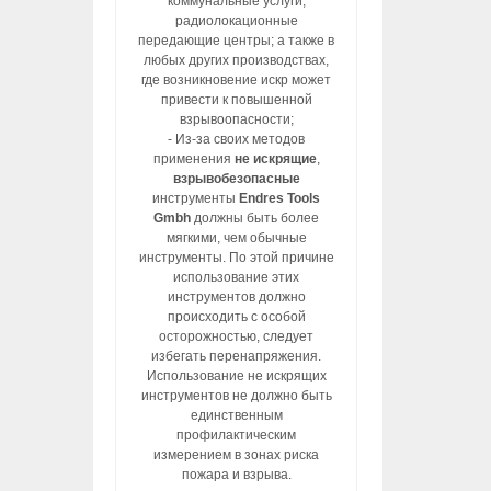
коммунальные услуги,
радиолокационные
передающие центры; а также в
любых других производствах,
где возникновение искр может
привести к повышенной
взрывоопасности;
- Из-за своих методов
применения
не искрящие
,
взрывобезопасные
инструменты
Endres Tools
Gmbh
должны быть более
мягкими, чем обычные
инструменты. По этой причине
использование этих
инструментов должно
происходить с особой
осторожностью, следует
избегать перенапряжения.
Использование не искрящих
инструментов не должно быть
единственным
профилактическим
измерением в зонах риска
пожара и взрыва.