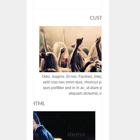
CUSTOM HTML
Odio, magnis. Et nisi. Facilisis, integer! Risus augue! Non tu
velit cras nec enim duis, rhoncus porttitor ac vut rhoncus d
quis porttitor sed in in ac, ut diam porttitor odio nunc tem
aliquam dictumst, vel amet tincidunt pulvi
CUSTOM HTML