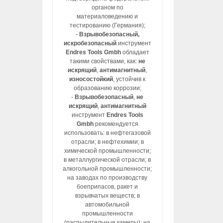
органом по
материаловедению и
тестированию (Германия);
-
Взрывобезопасный,
искробезопасный
инструмент
Endres Tools Gmbh
обладает
такими свойствами, как:
не
искрящий
,
антимагнитный
,
износостойкий
, устойчив к
образованию коррозии;
-
Взрывобезопасный
,
не
искрящий
,
антимагнитный
инструмент
Endres Tools
Gmbh
рекомендуется
использовать: в нефтегазовой
отрасли; в нефтехимии; в
химической промышленности;
в металлургической отрасли; в
алкогольной промышленности;
на заводах по производству
боеприпасов, ракет и
взрывчатых веществ; в
автомобильной
промышленности
(распылительные камеры); на