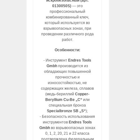
искробезопасный (арт.
0130050S)
— это
профессиональный
комбинированный ключ,
который используется во
взрывоопасных зонах, при
проведении различного рода
работ.
Особенности:
- Инструмент
Endres Tools
Gmbh
производится из
обладающих повышенной
прочностью и
износостойкостью, не
содержащих железа, сплавов
(медь-бериллий
Copper-
Beryllium Cu-Be „C“
или
специальная бронза
Specialbronze SB „S“
);
- Безопасность использования
инструментов
Endres Tools
Gmbh
во взрывоопасных зонах
0, 1, 2, 20, 21 и 22 класса
подтверждена федеральным