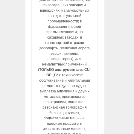
пивоваренных заводах и
винокурнях; на мукомольных
заводах; в угольной
промышленности; в
фармацевтической
промышленности; на
сахарных заводах; в
транспортной отрасли
(аэропорты, железная дорога,
верфи, танкеры,
автоцистерны); для
немагнитных применений
(
ТОЛЬКО инструменты из CU-
BE „C“
): техническое
обслуживание и капитальный
ремонт воздушных судов,
выплавка алюминия и других
металлов, производство
электроники, магнитно-
резонансная томография
больниц и клиник,
подметальные машины,
ядерные продукты и
испытательные машины,