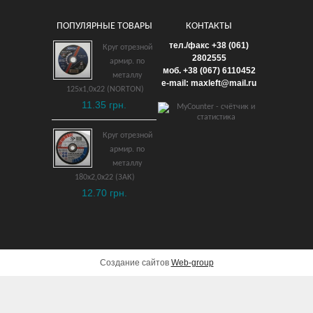
ПОПУЛЯРНЫЕ ТОВАРЫ
КОНТАКТЫ
Ключ рожковый
тел./факс +38 (061)
Круг отрезной
укороченный 5 мм
2802555
армир. по
моб. +38 (067) 6110452
взрывобезопасный ВБ
металлу
e-mail: maxleft@mail.ru
125х1,0х22 (NORTON)
1,157 грн.
11.35 грн.
ДОБАВИТЬ В КОРЗИНУ
Круг отрезной
армир. по
металлу
180х2,0х22 (ЗАК)
12.70 грн.
Создание сайтов
Web-group
Молоток с круглым
бойком 150 гр.