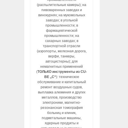
(распылительные камеры); на
пивоваренных заводах и
винокурнях; на мукомольных
заводах; в угольной
промышленности; в
фармацевтической
промышленности; на
сахарных заводах; в
транспортной отрасли
(аэропорты, железная дорога,
верфи, танкеры,
автоцистерны); для
немагнитных применений
(
ТОЛЬКО инструменты из CU-
BE „C“
): техническое
обслуживание и капитальный
ремонт воздушных судов,
выплавка алюминия и других
металлов, производство
электроники, магнитно-
резонансная томография
больниц и клиник,
подметальные машины,
ядерные продукты и