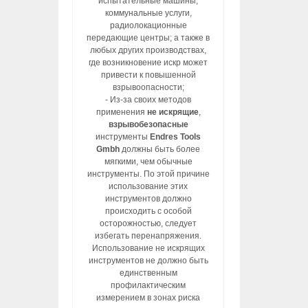
испытательные машины,
коммунальные услуги,
радиолокационные
передающие центры; а также в
любых других производствах,
где возникновение искр может
привести к повышенной
взрывоопасности;
- Из-за своих методов
применения
не искрящие
,
взрывобезопасные
инструменты
Endres Tools
Gmbh
должны быть более
мягкими, чем обычные
инструменты. По этой причине
использование этих
инструментов должно
происходить с особой
осторожностью, следует
избегать перенапряжения.
Использование не искрящих
инструментов не должно быть
единственным
профилактическим
измерением в зонах риска