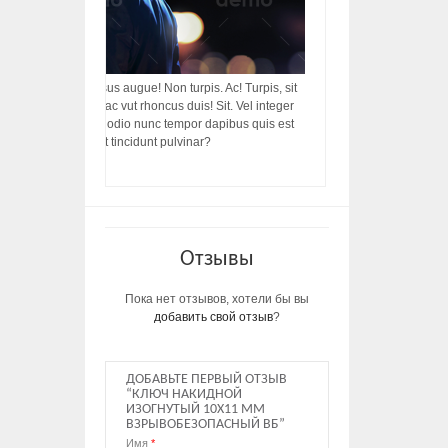
acilisis, integer! Risus augue! Non turpis. Ac! Turpis, sit
s, rhoncus porttitor ac vut rhoncus duis! Sit. Vel integer
in ac, ut diam porttitor odio nunc tempor dapibus quis est
m dictumst, vel amet tincidunt pulvinar?
Отзывы
Пока нет отзывов, хотели бы вы
добавить свой отзыв
?
ДОБАВЬТЕ ПЕРВЫЙ ОТЗЫВ
“КЛЮЧ НАКИДНОЙ
ИЗОГНУТЫЙ 10Х11 ММ
ВЗРЫВОБЕЗОПАСНЫЙ ВБ”
Имя
*