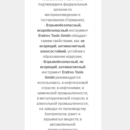
подтверждена федеральным
органом по
материаловедению и
тестированию (Германия);
-
Взрывобезопасный,
искробезопасный
инструмент
Endres Tools Gmbh
обладает
такими свойствами, как:
не
искрящий
,
антимагнитный
,
износостойкий
, устойчив к
образованию коррозии;
-
Взрывобезопасный
,
не
искрящий
,
антимагнитный
инструмент
Endres Tools
Gmbh
рекомендуется
использовать: в нефтегазовой
отрасли; в нефтехимии; в
химической промышленности;
в металлургической отрасли; в
алкогольной промышленности;
на заводах по производству
боеприпасов, ракет и
взрывчатых веществ; в
автомобильной
промышленности