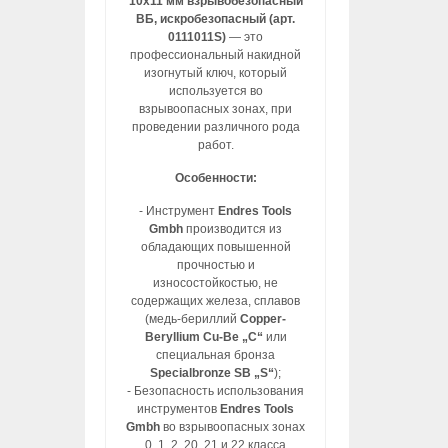
10х11 мм взрывобезопасный
ВБ, искробезопасный (арт.
0111011S)
— это
профессиональный накидной
изогнутый ключ, который
используется во
взрывоопасных зонах, при
проведении различного рода
работ.
Особенности:
- Инструмент
Endres Tools
Gmbh
производится из
обладающих повышенной
прочностью и
износостойкостью, не
содержащих железа, сплавов
(медь-бериллий
Copper-
Beryllium Cu-Be „C“
или
специальная бронза
Specialbronze SB „S“
);
- Безопасность использования
инструментов
Endres Tools
Gmbh
во взрывоопасных зонах
0, 1, 2, 20, 21 и 22 класса