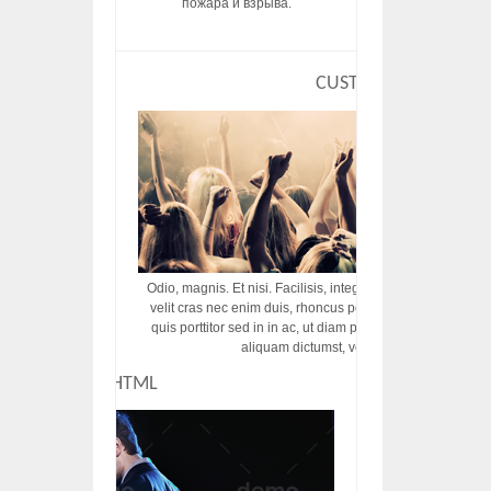
пожара и взрыва.
CUSTOM HTML
Odio, magnis. Et nisi. Facilisis, integer! Risus augue! Non tu
velit cras nec enim duis, rhoncus porttitor ac vut rhoncus d
quis porttitor sed in in ac, ut diam porttitor odio nunc tem
aliquam dictumst, vel amet tincidunt pulvi
CUSTOM HTML