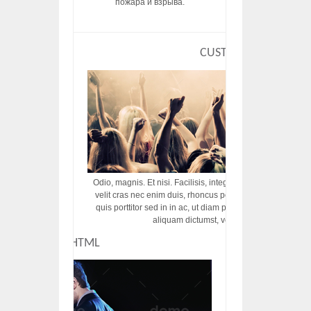
пожара и взрыва.
CUSTOM HTML
Odio, magnis. Et nisi. Facilisis, integer! Risus augue! Non tu
velit cras nec enim duis, rhoncus porttitor ac vut rhoncus d
quis porttitor sed in in ac, ut diam porttitor odio nunc tem
aliquam dictumst, vel amet tincidunt pulvi
CUSTOM HTML