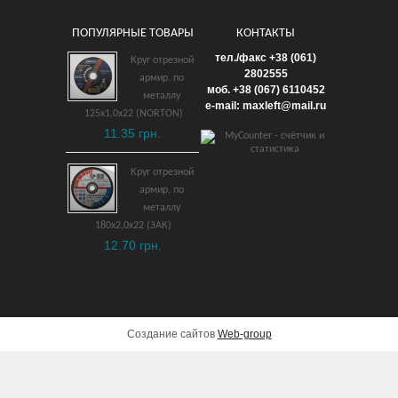
ПОПУЛЯРНЫЕ ТОВАРЫ
КОНТАКТЫ
Ключ рожковый
тел./факс +38 (061)
Круг отрезной
укороченный 14 мм
2802555
армир. по
моб. +38 (067) 6110452
взрывобезопасный ВБ
металлу
e-mail: maxleft@mail.ru
125х1,0х22 (NORTON)
1,500 грн.
11.35 грн.
ДОБАВИТЬ В КОРЗИНУ
Круг отрезной
армир. по
металлу
180х2,0х22 (ЗАК)
12.70 грн.
Создание сайтов
Web-group
Отвертка электрика
6х200 мм