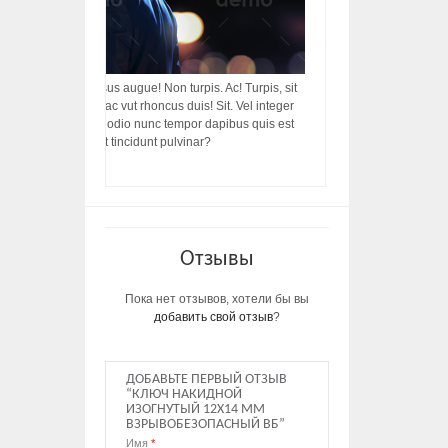
acilisis, integer! Risus augue! Non turpis. Ac! Turpis, sit
s, rhoncus porttitor ac vut rhoncus duis! Sit. Vel integer
in ac, ut diam porttitor odio nunc tempor dapibus quis est
m dictumst, vel amet tincidunt pulvinar?
Отзывы
Пока нет отзывов, хотели бы вы
добавить свой отзыв
?
ДОБАВЬТЕ ПЕРВЫЙ ОТЗЫВ
“КЛЮЧ НАКИДНОЙ
ИЗОГНУТЫЙ 12Х14 ММ
ВЗРЫВОБЕЗОПАСНЫЙ ВБ”
Имя
*