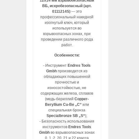
12х14 мм взрывобезопасный
ВБ, искробезопасный (арт.
0111214S)
— это
профессиональный накидной
изогнутый ключ, который
используется во
взрывоопасных зонах, при
проведении различного рода
работ.
Особенности:
- Инструмент
Endres Tools
Gmbh
производится из
обладающих повышенной
прочностью и
износостойкостью, не
содержащих железа, сплавов
(медь-бериллий
Copper-
Beryllium Cu-Be „C“
или
специальная бронза
Specialbronze SB „S“
);
- Безопасность использования
инструментов
Endres Tools
Gmbh
во взрывоопасных зонах
0, 1, 2, 20, 21 и 22 класса