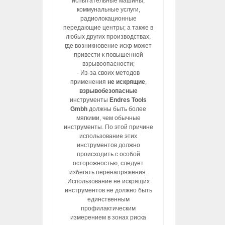
испытательные машины,
коммунальные услуги,
радиолокационные
передающие центры; а также в
любых других производствах,
где возникновение искр может
привести к повышенной
взрывоопасности;
- Из-за своих методов
применения
не искрящие
,
взрывобезопасные
инструменты
Endres Tools
Gmbh
должны быть более
мягкими, чем обычные
инструменты. По этой причине
использование этих
инструментов должно
происходить с особой
осторожностью, следует
избегать перенапряжения.
Использование не искрящих
инструментов не должно быть
единственным
профилактическим
измерением в зонах риска