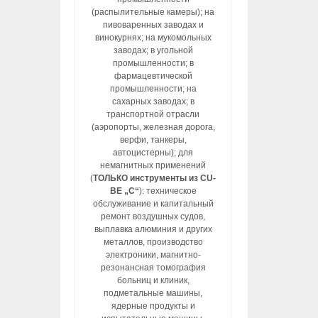
(распылительные камеры); на
пивоваренных заводах и
винокурнях; на мукомольных
заводах; в угольной
промышленности; в
фармацевтической
промышленности; на
сахарных заводах; в
транспортной отрасли
(аэропорты, железная дорога,
верфи, танкеры,
автоцистерны); для
немагнитных применений
(
ТОЛЬКО инструменты из CU-
BE „C“
): техническое
обслуживание и капитальный
ремонт воздушных судов,
выплавка алюминия и других
металлов, производство
электроники, магнитно-
резонансная томография
больниц и клиник,
подметальные машины,
ядерные продукты и