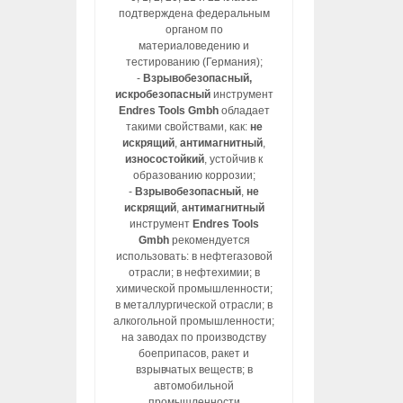
подтверждена федеральным
органом по
материаловедению и
тестированию (Германия);
-
Взрывобезопасный,
искробезопасный
инструмент
Endres Tools Gmbh
обладает
такими свойствами, как:
не
искрящий
,
антимагнитный
,
износостойкий
, устойчив к
образованию коррозии;
-
Взрывобезопасный
,
не
искрящий
,
антимагнитный
инструмент
Endres Tools
Gmbh
рекомендуется
использовать: в нефтегазовой
отрасли; в нефтехимии; в
химической промышленности;
в металлургической отрасли; в
алкогольной промышленности;
на заводах по производству
боеприпасов, ракет и
взрывчатых веществ; в
автомобильной
промышленности