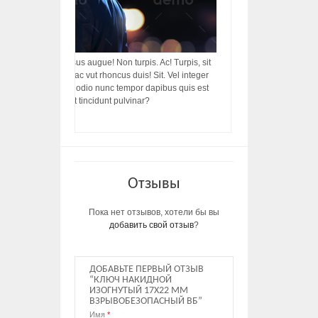
acilisis, integer! Risus augue! Non turpis. Ac! Turpis, sit
s, rhoncus porttitor ac vut rhoncus duis! Sit. Vel integer
in ac, ut diam porttitor odio nunc tempor dapibus quis est
m dictumst, vel amet tincidunt pulvinar?
Отзывы
Пока нет отзывов, хотели бы вы
добавить свой отзыв
?
ДОБАВЬТЕ ПЕРВЫЙ ОТЗЫВ
“КЛЮЧ НАКИДНОЙ
ИЗОГНУТЫЙ 17Х22 ММ
ВЗРЫВОБЕЗОПАСНЫЙ ВБ”
Имя
*