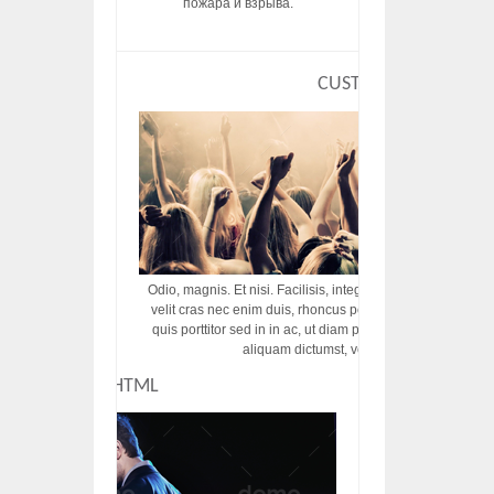
пожара и взрыва.
CUSTOM HTML
Odio, magnis. Et nisi. Facilisis, integer! Risus augue! Non tu
velit cras nec enim duis, rhoncus porttitor ac vut rhoncus d
quis porttitor sed in in ac, ut diam porttitor odio nunc tem
aliquam dictumst, vel amet tincidunt pulvi
CUSTOM HTML