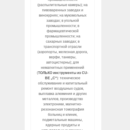
(распылительные камеры); на
пивоваренных заводах и
винокурнях; на мукомольных
заводах; в угольной
промышленности; в
фармацевтической
промышленности; на
сахарных заводах; в
транспортной отрасли
(аэропорты, железная дорога,
верфи, танкеры,
автоцистерны); для
немагнитных применений
(
ТОЛЬКО инструменты из CU-
BE „C“
): техническое
обслуживание и капитальный
ремонт воздушных судов,
выплавка алюминия и других
металлов, производство
электроники, магнитно-
резонансная томография
больниц и клиник,
подметальные машины,
ядерные продукты и