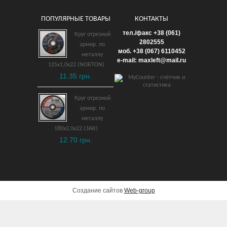
ПОПУЛЯРНЫЕ ТОВАРЫ
КОНТАКТЫ
Ключ рожковый
тел./факс +38 (061)
Круг отрезной
односторонний 22 мм
2802555
армир. по
моб. +38 (067) 6110452
взрывобезопасный ВБ
металлу
e-mail: maxleft@mail.ru
125х1,0х22 (NORTON)
1,200 грн.
11.35 грн.
ДОБАВИТЬ В КОРЗИНУ
Круг отрезной
армир. по
металлу
180х2,0х22 (ЗАК)
12.70 грн.
Создание сайтов
Web-group
Ключ рожковый 22х24 мм
взрывобезопасный ВБ