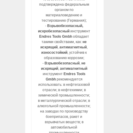
подтверждена федеральным
органом по
материаловедению и
тестированию (Германия);
-
Взрывобезопасный,
искробезопасный
инструмент
Endres Tools Gmbh
обладает
такими свойствами, как:
не
искрящий
,
антимагнитный
,
износостойкий
, устойчив к
образованию коррозии;
-
Взрывобезопасный
,
не
искрящий
,
антимагнитный
инструмент
Endres Tools
Gmbh
рекомендуется
использовать: в нефтегазовой
отрасли; в нефтехимии; в
химической промышленности;
в металлургической отрасли; в
алкогольной промышленности;
на заводах по производству
боеприпасов, ракет и
взрывчатых веществ; в
автомобильной
промышленности