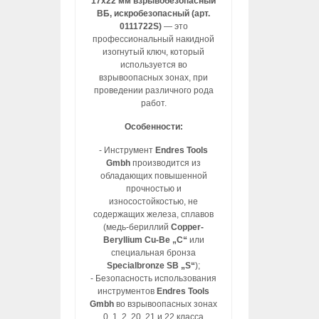
17х22 мм взрывобезопасный
ВБ, искробезопасный (арт.
0111722S)
— это
профессиональный накидной
изогнутый ключ, который
используется во
взрывоопасных зонах, при
проведении различного рода
работ.
Особенности:
- Инструмент
Endres Tools
Gmbh
производится из
обладающих повышенной
прочностью и
износостойкостью, не
содержащих железа, сплавов
(медь-бериллий
Copper-
Beryllium Cu-Be „C“
или
специальная бронза
Specialbronze SB „S“
);
- Безопасность использования
инструментов
Endres Tools
Gmbh
во взрывоопасных зонах
0, 1, 2, 20, 21 и 22 класса