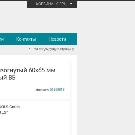
КОРЗИНА
-
0 ГРН.
ии
Контакты
Новости
На предыдущую страницу
изогнутый 60х65 мм
ый ВБ
Артикул:
0116065S
OOLS Gmbh
B „S“