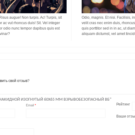
 Risus augue! Non turpis. Ac! Turpis, sit
Odio, magnis. Et nisi. Facilisis, i
or ac vut rhoncus duis! Sit. Vel integer
velit cras nec enim duis, rhoncus 
titor odio nunc tempor dapibus quis est
quis porttitor sed in in ac, ut di
lvinar?
aliquam dictumst, vel amet tinci
вить свой отзыв
?
 НАКИДНОЙ ИЗОГНУТЫЙ 60Х65 ММ ВЗРЫВОБЕЗОПАСНЫЙ ВБ”
Рейтинг
Email
*
Ваши отз