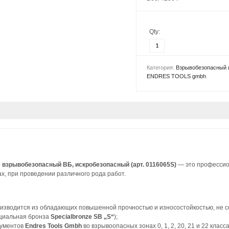
Qty:
Категория:
Взрывобезопасный 
ENDRES TOOLS gmbh
.
 взрывобезопасный ВБ, искробезопасный (арт. 0116065S)
— это профессио
х, при проведении различного рода работ.
изводится из обладающих повышенной прочностью и износостойкостью, не с
циальная бронза
Specialbronze SB „S“
);
рументов
Endres Tools Gmbh
во взрывоопасных зонах 0, 1, 2, 20, 21 и 22 кл