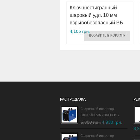
Ключ шестигранный
шаровый удл. 10 мм
взрывобезопасный ВБ
4,105 грн.
ДОБАВИТЬ В КОРЗИНУ
РАСПРОДАЖА
РЕ
Сварочный инвертор
ВДИ-180.МА «ЭКСПЕРТ»
Ключ рожковый
5,300 грн.
4,930 грн.
односторонний 22 мм
3,9
взрывобезопасный ВБ
Сварочный инвертор