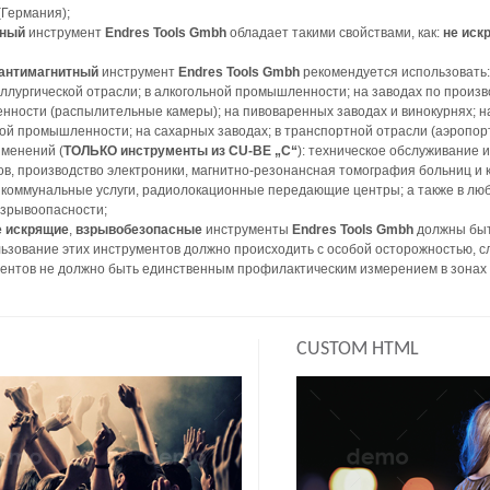
Германия);
сный
инструмент
Endres Tools Gmbh
обладает такими свойствами, как:
не иск
антимагнитный
инструмент
Endres Tools Gmbh
рекомендуется использовать: 
лургической отрасли; в алкогольной промышленности; на заводах по произв
ности (распылительные камеры); на пивоваренных заводах и винокурнях; на
й промышленности; на сахарных заводах; в транспортной отрасли (аэропорт
именений (
ТОЛЬКО инструменты из CU-BE „C“
): техническое обслуживание 
ов, производство электроники, магнитно-резонансная томография больниц и
коммунальные услуги, радиолокационные передающие центры; а также в любы
взрывоопасности;
е искрящие
,
взрывобезопасные
инструменты
Endres Tools Gmbh
должны быт
ьзование этих инструментов должно происходить с особой осторожностью, с
ентов не должно быть единственным профилактическим измерением в зонах 
CUSTOM HTML