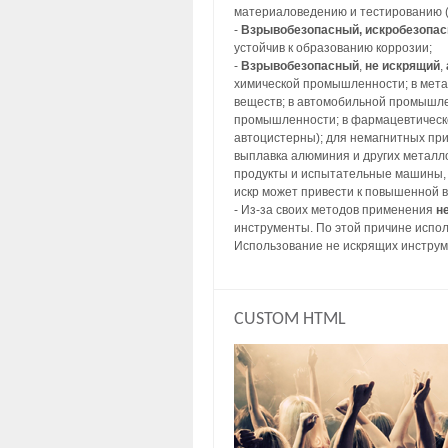
материаловедению и тестированию (
-
Взрывобезопасный, искробезопа
устойчив к образованию коррозии;
-
Взрывобезопасный
,
не искрящий
,
химической промышленности; в метал
веществ; в автомобильной промышлен
промышленности; в фармацевтическо
автоцистерны); для немагнитных пр
выплавка алюминия и других металл
продукты и испытательные машины, 
искр может привести к повышенной 
- Из-за своих методов применения
н
инструменты. По этой причине испол
Использование не искрящих инструм
CUSTOM HTML