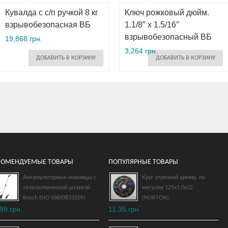
Кувалда с с/п ручкой 8 кг
Ключ рожковый дюйм.
взрывобезопасная ВБ
1.1/8″ x 1.5/16″
взрывобезопасный ВБ
19,868 грн.
3,264 грн.
ДОБАВИТЬ В КОРЗИНУ
ДОБАВИТЬ В КОРЗИНУ
КОМЕНДУЕМЫЕ ТОВАРЫ
ПОПУЛЯРНЫЕ ТОВАРЫ
Аккумуляторные ножницы с
Круг отрезной армир. по
телескопической штангой
металлу 125х1,0х22
Кувалда для руды с
Bosch ISIO (0600833109)
(NORTON)
ручкой 1 кг
99 грн.
11.35 грн.
взрывобезопасная ВБ