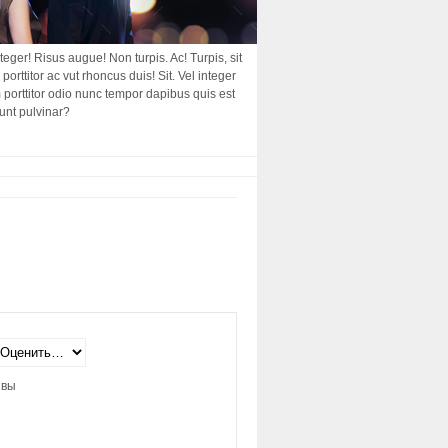
nteger! Risus augue! Non turpis. Ac! Turpis, sit
porttitor ac vut rhoncus duis! Sit. Vel integer
am porttitor odio nunc tempor dapibus quis est
dunt pulvinar?
ывы