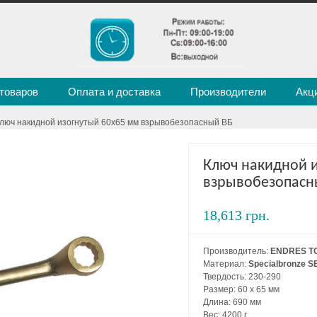
 товаров
Оплата и доставка
Производители
Акц
Ключ накидной изогнутый 60х65 мм взрывобезопасный ВБ
Ключ накидной 
взрывобезопасн
18,613 грн.
Производитель:
ENDRES T
Материал:
Specialbronze S
Твердость: 230-290
Размер: 60 х 65 мм
Длина: 690 мм
Вес: 4200 г