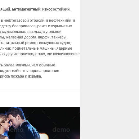
рящий
,
антимагнитный
,
износостойкий
,
в нефтегазовой отрасли; в нефтехимии; в
одству боеприпасов, ракет и взрывчатых
 мукомольных заводах; в угольной
ы, железная дорога, верфи, танкеры,
и капитальный ремонт воздушных судов,
 клиник, подметальные машины, ядерные
х других производствах, где возникновение
ь более мягкими, чем обычные
ледует избегать перенапряжения.
риска пожара и взрыва.