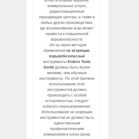
испытательные машины,
коммунальные услуги,
радиолокационные
передающие центры; а также в
любых других производствах,
где возникновение искр может
привести к повышенной
взрывоопасности;
- Из-за своих методов
применения
не искрящие
,
взрывобезопасные
инструменты
Endres Tools
Gmbh
должны быть более
мягкими, чем обычные
инструменты. По этой причине
использование этих
инструментов должно
происходить с особой
осторожностью, следует
избегать перенапряжения.
Использование не искрящих
инструментов не должно быть
единственным
профилактическим
измерением в зонах риска