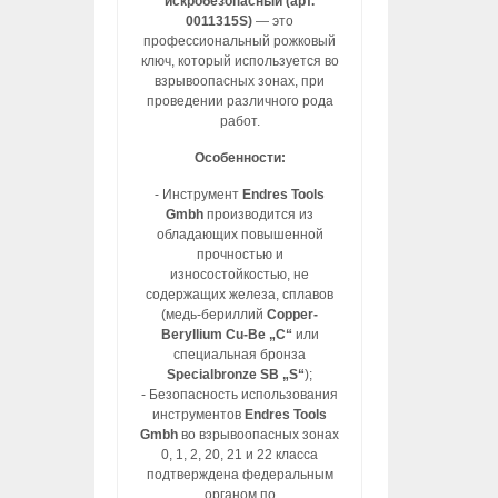
искробезопасный (арт.
0011315S)
— это
профессиональный рожковый
ключ, который используется во
взрывоопасных зонах, при
проведении различного рода
работ.
Особенности:
- Инструмент
Endres Tools
Gmbh
производится из
обладающих повышенной
прочностью и
износостойкостью, не
содержащих железа, сплавов
(медь-бериллий
Copper-
Beryllium Cu-Be „C“
или
специальная бронза
Specialbronze SB „S“
);
- Безопасность использования
инструментов
Endres Tools
Gmbh
во взрывоопасных зонах
0, 1, 2, 20, 21 и 22 класса
подтверждена федеральным
органом по