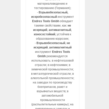
материаловедению и
тестированию (Германия);
-
Взрывобезопасный,
искробезопасный
инструмент
Endres Tools Gmbh
обладает
такими свойствами, как:
не
искрящий
,
антимагнитный
,
износостойкий
, устойчив к
образованию коррозии;
-
Взрывобезопасный
,
не
искрящий
,
антимагнитный
инструмент
Endres Tools
Gmbh
рекомендуется
использовать: в нефтегазовой
отрасли; в нефтехимии; в
химической промышленности;
в металлургической отрасли; в
алкогольной промышленности;
на заводах по производству
боеприпасов, ракет и
взрывчатых веществ; в
автомобильной
промышленности
(распылительные камеры); на
пивоваренных заводах и