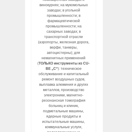
винокурнях; на мукомольных
заводах; в угольной
промышленности; в
фармацевтической
промышленности; на
сахарных заводах; в
транспортной отрасли
(аэропорты, железная дорога,
верфи, танкеры,
автоцистерны); для
немагнитных применений
(
ТОЛЬКО инструменты из CU-
BE „C“
): техническое
обслуживание и капитальный
ремонт воздушных судов,
выплавка алюминия и других
металлов, производство
электроники, магнитно-
резонансная томография
больниц и клиник,
подметальные машины,
ядерные продукты и
испытательные машины,
коммунальные услуги,