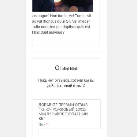
acilisis, integer! Risus augue! Non turpis. Ac! Turpis, sit
s, rhoncus porttitor ac vut rhoncus duis! Sit. Vel integer
in ac, ut diam porttitor odio nunc tempor dapibus quis est
m dictumst, vel amet tincidunt pulvinar?
Отзывы
Пока нет отзывов, хотели бы вы
добавить свой отзыв
?
ДОБАВЬТЕ ПЕРВЫЙ ОТЗЫВ
“КЛЮЧ РОЖКОВЫЙ 13Х15
ММ ВЗРЫВОБЕЗОПАСНЫЙ
ВБ”
Имя
*