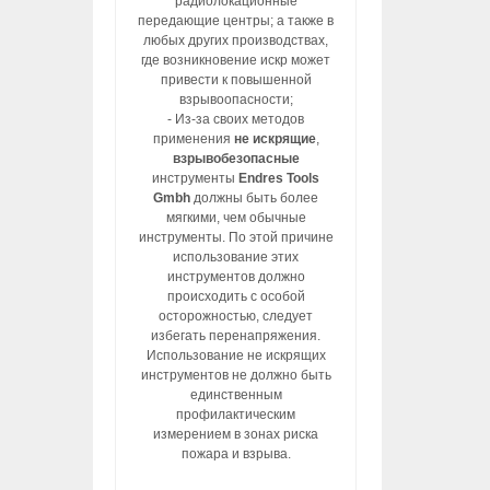
радиолокационные
передающие центры; а также в
любых других производствах,
где возникновение искр может
привести к повышенной
взрывоопасности;
- Из-за своих методов
применения
не искрящие
,
взрывобезопасные
инструменты
Endres Tools
Gmbh
должны быть более
мягкими, чем обычные
инструменты. По этой причине
использование этих
инструментов должно
происходить с особой
осторожностью, следует
избегать перенапряжения.
Использование не искрящих
инструментов не должно быть
единственным
профилактическим
измерением в зонах риска
пожара и взрыва.