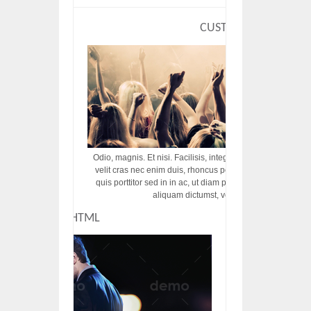
CUSTOM HTML
Odio, magnis. Et nisi. Facilisis, integer! Risus augue! Non tu
velit cras nec enim duis, rhoncus porttitor ac vut rhoncus d
quis porttitor sed in in ac, ut diam porttitor odio nunc tem
aliquam dictumst, vel amet tincidunt pulvi
CUSTOM HTML