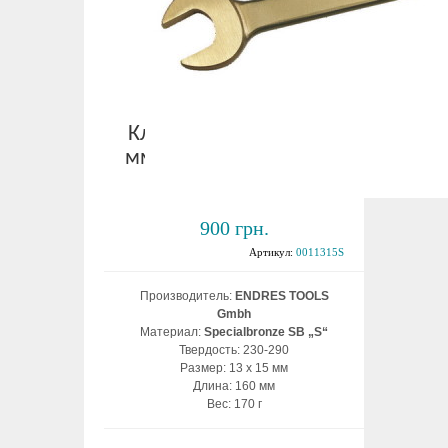
Ключ рожковый 13х15
мм взрывобезопасный
ВБ
900 грн.
Артикул:
0011315S
Производитель:
ENDRES TOOLS
Gmbh
Материал:
Specialbronze SB „S“
Твердость: 230-290
Размер: 13 х 15 мм
Длина: 160 мм
Вес: 170 г