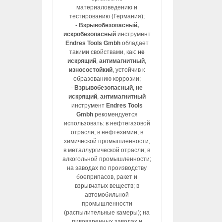
материаловедению и
тестированию (Германия);
-
Взрывобезопасный,
искробезопасный
инструмент
Endres Tools Gmbh
обладает
такими свойствами, как:
не
искрящий
,
антимагнитный
,
износостойкий
, устойчив к
образованию коррозии;
-
Взрывобезопасный
,
не
искрящий
,
антимагнитный
инструмент
Endres Tools
Gmbh
рекомендуется
использовать: в нефтегазовой
отрасли; в нефтехимии; в
химической промышленности;
в металлургической отрасли; в
алкогольной промышленности;
на заводах по производству
боеприпасов, ракет и
взрывчатых веществ; в
автомобильной
промышленности
(распылительные камеры); на
пивоваренных заводах и