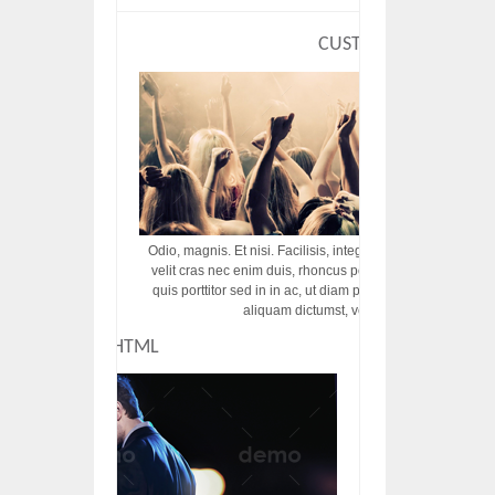
CUSTOM HTML
Odio, magnis. Et nisi. Facilisis, integer! Risus augue! Non tu
velit cras nec enim duis, rhoncus porttitor ac vut rhoncus d
quis porttitor sed in in ac, ut diam porttitor odio nunc tem
aliquam dictumst, vel amet tincidunt pulvi
CUSTOM HTML