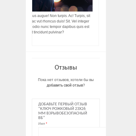
acilisis, integer! Risus augue! Non turpis. Ac! Turpis, sit
s, rhoncus porttitor ac vut rhoncus duis! Sit. Vel integer
in ac, ut diam porttitor odio nunc tempor dapibus quis est
m dictumst, vel amet tincidunt pulvinar?
Отзывы
Пока нет отзывов, хотели бы вы
добавить свой отзыв
?
ДОБАВЬТЕ ПЕРВЫЙ ОТЗЫВ
“КЛЮЧ РОЖКОВЫЙ 23Х26
ММ ВЗРЫВОБЕЗОПАСНЫЙ
ВБ”
Имя
*