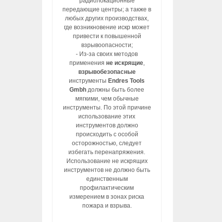
радиолокационные
передающие центры; а также в
любых других производствах,
где возникновение искр может
привести к повышенной
взрывоопасности;
- Из-за своих методов
применения
не искрящие
,
взрывобезопасные
инструменты
Endres Tools
Gmbh
должны быть более
мягкими, чем обычные
инструменты. По этой причине
использование этих
инструментов должно
происходить с особой
осторожностью, следует
избегать перенапряжения.
Использование не искрящих
инструментов не должно быть
единственным
профилактическим
измерением в зонах риска
пожара и взрыва.