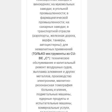
винокурнях; на мукомольных
заводах; в угольной
промышленности; в
фармацевтической
промышленности; на
сахарных заводах; в
транспортной отрасли
(аэропорты, железная дорога,
верфи, танкеры,
автоцистерны); для
немагнитных применений
(
ТОЛЬКО инструменты из CU-
BE „C“
): техническое
обслуживание и капитальный
ремонт воздушных судов,
выплавка алюминия и других
металлов, производство
электроники, магнитно-
резонансная томография
больниц и клиник,
подметальные машины,
ядерные продукты и
испытательные машины,
коммунальные услуги,