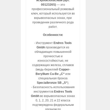
искробезопасный (арт.
0012326S)
— это
профессиональный рожковый
ключ, который используется во
взрывоопасных зонах, при
проведении различного рода
работ.
Особенности:
- Инструмент
Endres Tools
Gmbh
производится из
обладающих повышенной
прочностью и
износостойкостью, не
содержащих железа, сплавов
(медь-бериллий
Copper-
Beryllium Cu-Be „C“
или
специальная бронза
Specialbronze SB „S“
);
- Безопасность использования
инструментов
Endres Tools
Gmbh
во взрывоопасных зонах
0, 1, 2, 20, 21 и 22 класса
подтверждена федеральным
органом по