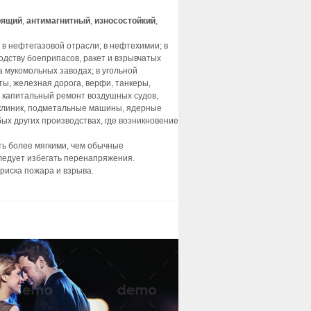
рящий
,
антимагнитный
,
износостойкий
,
в нефтегазовой отрасли; в нефтехимии; в
одству боеприпасов, ракет и взрывчатых
 мукомольных заводах; в угольной
ы, железная дорога, верфи, танкеры,
и капитальный ремонт воздушных судов,
 клиник, подметальные машины, ядерные
х других производствах, где возникновение
ь более мягкими, чем обычные
ледует избегать перенапряжения.
риска пожара и взрыва.