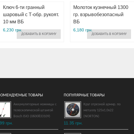
Ключ 6-ти гранный
Молоток кузнечный 1300
шаровый с Т-обр. рукоят.
гр. взрывобезопасный
10 мм ВБ
ВБ
6,230 грн.
6,180 грн.
ДОБАВИТЬ В КОРЗИНУ
ДОБАВИТЬ В КОРЗИНУ
КОМЕНДУЕМЫЕ ТОВАРЫ
ПОПУЛЯРНЫЕ ТОВАРЫ
Аккумуляторные ножницы с
Круг отрезной армир. по
телескопической штангой
металлу 125х1,0х22
Ключ шестигранный
Bosch ISIO (0600833109)
(NORTON)
шаровый удл. 12 мм
99 грн.
11.35 грн.
взрывобезопасный ВБ