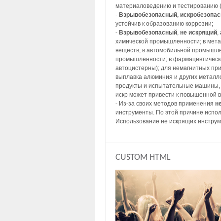
материаловедению и тестированию (
-
Взрывобезопасный, искробезопа
устойчив к образованию коррозии;
-
Взрывобезопасный
,
не искрящий
,
химической промышленности; в метал
веществ; в автомобильной промышлен
промышленности; в фармацевтическо
автоцистерны); для немагнитных пр
выплавка алюминия и других металл
продукты и испытательные машины, 
искр может привести к повышенной 
- Из-за своих методов применения
н
инструменты. По этой причине испол
Использование не искрящих инструм
CUSTOM HTML