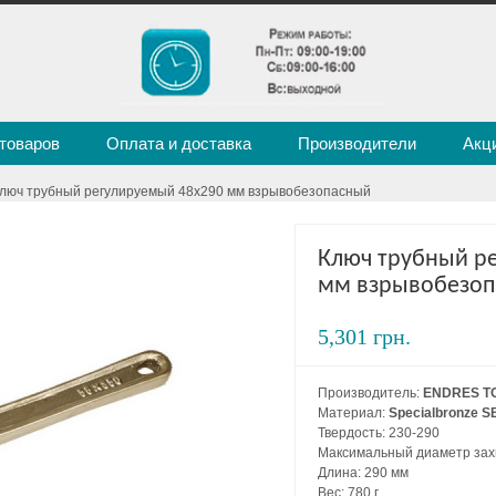
 товаров
Оплата и доставка
Производители
Акц
Ключ трубный регулируемый 48х290 мм взрывобезопасный
Ключ трубный р
мм взрывобезо
5,301 грн.
Производитель:
ENDRES T
Материал:
Specialbronze S
Твердость: 230-290
Максимальный диаметр захв
Длина: 290 мм
Вес: 780 г