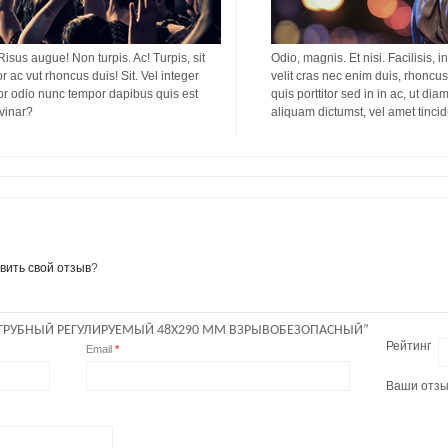
 Risus augue! Non turpis. Ac! Turpis, sit
Odio, magnis. Et nisi. Facilisis, i
or ac vut rhoncus duis! Sit. Vel integer
velit cras nec enim duis, rhoncus 
titor odio nunc tempor dapibus quis est
quis porttitor sed in in ac, ut di
lvinar?
aliquam dictumst, vel amet tinci
вить свой отзыв
?
 ТРУБНЫЙ РЕГУЛИРУЕМЫЙ 48Х290 ММ ВЗРЫВОБЕЗОПАСНЫЙ”
Рейтинг
Email
*
Ваши отз