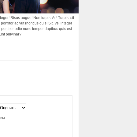
nteger! Risus augue! Non turpis. Ac! Turpis, sit
porttitor ac vut rhoncus duis! Sit. Vel integer
am porttitor odio nunc tempor dapibus quis est
dunt pulvinar?
ывы