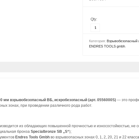
Qty:
Категория:
Взрывобезопасный 
ENDRES TOOLS gmbh
.
 мм взрывобезопасный ВБ, искробезопасный (арт. 0556000S)
— это профе
ных зонах, при проведении различного рода работ.
изводится из обладающих повышенной прочностью и износостойкостью, не с
циальная бронза
Specialbronze SB „S“
);
рументов
Endres Tools Gmbh
во взрывоопасных зонах 0, 1, 2, 20, 21 и 22 кл