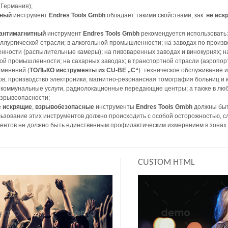
Германия);
сный
инструмент
Endres Tools Gmbh
обладает такими свойствами, как:
не иск
антимагнитный
инструмент
Endres Tools Gmbh
рекомендуется использовать: 
лургической отрасли; в алкогольной промышленности; на заводах по произв
ности (распылительные камеры); на пивоваренных заводах и винокурнях; на
й промышленности; на сахарных заводах; в транспортной отрасли (аэропорт
именений (
ТОЛЬКО инструменты из CU-BE „C“
): техническое обслуживание 
ов, производство электроники, магнитно-резонансная томография больниц и
коммунальные услуги, радиолокационные передающие центры; а также в любы
взрывоопасности;
е искрящие
,
взрывобезопасные
инструменты
Endres Tools Gmbh
должны быт
ьзование этих инструментов должно происходить с особой осторожностью, с
ентов не должно быть единственным профилактическим измерением в зонах 
CUSTOM HTML