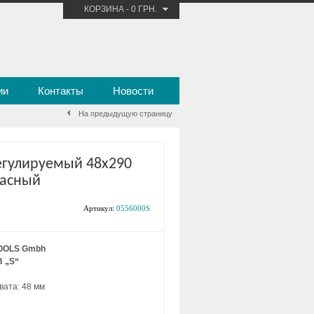
КОРЗИНА
-
0 ГРН.
ии
Контакты
Новости
На предыдущую страницу
егулируемый 48х290
пасный
Артикул:
0556000S
OOLS Gmbh
B „S“
ата: 48 мм