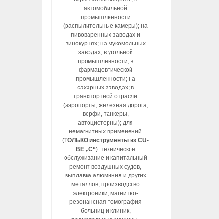
автомобильной
промышленности
(распылительные камеры); на
пивоваренных заводах и
винокурнях; на мукомольных
заводах; в угольной
промышленности; в
фармацевтической
промышленности; на
сахарных заводах; в
транспортной отрасли
(аэропорты, железная дорога,
верфи, танкеры,
автоцистерны); для
немагнитных применений
(
ТОЛЬКО инструменты из CU-
BE „C“
): техническое
обслуживание и капитальный
ремонт воздушных судов,
выплавка алюминия и других
металлов, производство
электроники, магнитно-
резонансная томография
больниц и клиник,