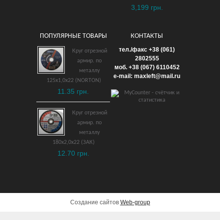
3,199 грн.
ПОПУЛЯРНЫЕ ТОВАРЫ
КОНТАКТЫ
Ключ рожковый 36х41 мм
тел./факс +38 (061)
Круг отрезной
взрывобезопасный ВБ
2802555
армир. по
моб. +38 (067) 6110452
металлу
4,647 грн.
e-mail: maxleft@mail.ru
125х1,0х22 (NORTON)
11.35 грн.
ДОБАВИТЬ В КОРЗИНУ
Круг отрезной
армир. по
металлу
180х2,0х22 (ЗАК)
12.70 грн.
Создание сайтов
Web-group
Щипцы для снятия