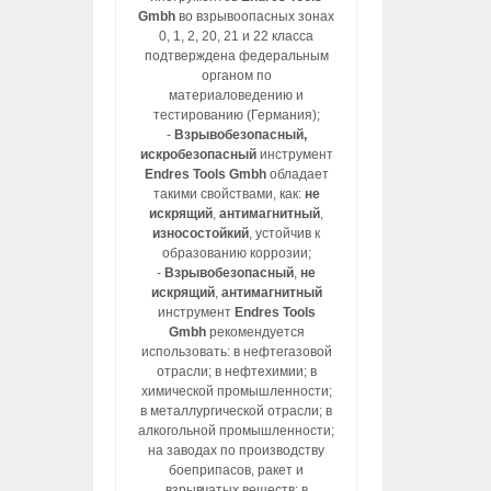
Gmbh
во взрывоопасных зонах
0, 1, 2, 20, 21 и 22 класса
подтверждена федеральным
органом по
материаловедению и
тестированию (Германия);
-
Взрывобезопасный,
искробезопасный
инструмент
Endres Tools Gmbh
обладает
такими свойствами, как:
не
искрящий
,
антимагнитный
,
износостойкий
, устойчив к
образованию коррозии;
-
Взрывобезопасный
,
не
искрящий
,
антимагнитный
инструмент
Endres Tools
Gmbh
рекомендуется
использовать: в нефтегазовой
отрасли; в нефтехимии; в
химической промышленности;
в металлургической отрасли; в
алкогольной промышленности;
на заводах по производству
боеприпасов, ракет и
взрывчатых веществ; в