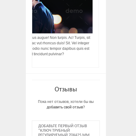
acilisis, integer! Risus augue! Non turpis. Ac! Turpis, sit
s, rhoncus porttitor ac vut rhoncus duis! Sit. Vel integer
in ac, ut diam porttitor odio nunc tempor dapibus quis est
m dictumst, vel amet tincidunt pulvinar?
Отзывы
Пока нет отзывов, хотели бы вы
добавить свой отзыв
?
ДОБАВЬТЕ ПЕРВЫЙ ОТЗЫВ
“КЛЮЧ ТРУБНЫЙ
РЕГУЛИРУЕМЫЙ 70Х425 ММ