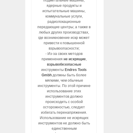
подметальные машины,
ядерные продукты и
испытательные машины,
коммунальные услуги,
радиолокационные
передающие центры; а также в
любых других производствах,
где возникновение искр может
привести к повышенной
взрывоопасности;
- Из-за своих методов
применения
не искрящие
,
взрывобезопасные
инструменты
Endres Tools
Gmbh
должны быть более
мягкими, чем обычные
инструменты. По этой причине
использование этих
инструментов должно
происходить с особой
осторожностью, следует
избегать перенапряжения.
Использование не искрящих
инструментов не должно быть
единственным