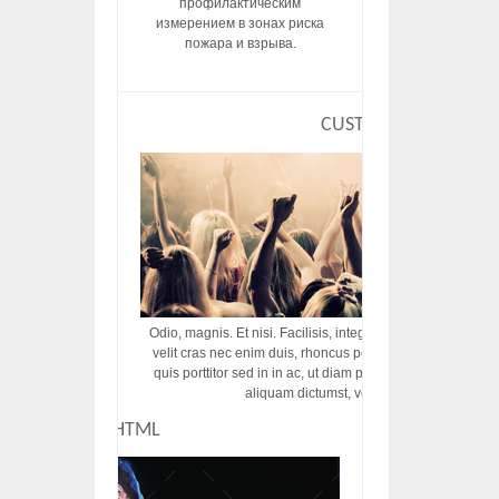
профилактическим
измерением в зонах риска
пожара и взрыва.
CUSTOM HTML
Odio, magnis. Et nisi. Facilisis, integer! Risus augue! Non tu
velit cras nec enim duis, rhoncus porttitor ac vut rhoncus d
quis porttitor sed in in ac, ut diam porttitor odio nunc tem
aliquam dictumst, vel amet tincidunt pulvi
CUSTOM HTML