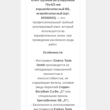
Ключ трубный регулируемый
70х425 мм
взрывобезопасный ВБ,
искробезопасный (арт.
0559000S)
— это
профессиональный трубный
регулируемый ключ, который
используется во
взрывоопасных зонах, при
проведении различного рода
работ.
Особенности:
- Инструмент
Endres Tools
Gmbh
производится из
обладающих повышенной
прочностью и
износостойкостью, не
содержащих железа, сплавов
(медь-бериллий
Copper-
Beryllium Cu-Be „C“
или
специальная бронза
Specialbronze SB „S“
);
- Безопасность использования
инструментов
Endres Tools