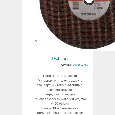
Круг отрезной по
металлу 355х3,1х25,4
(BOSCH)
154 грн.
Артикул:
2608602759
Производитель:
Bosch
Материал: А — электрокорунд
стандартный (оксид алюминия)
Зернистость: 30
Твердость: S твердая;
Рабочая скорость, макс.: 80 м/с, max
4400 об/мин
Связка: BF– бакелитовая,
армированная стекловолокном