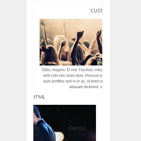
CUSTOM HTML
Odio, magnis. Et nisi. Facilisis, integer! Risus augue! Non tu
velit cras nec enim duis, rhoncus porttitor ac vut rhoncus d
quis porttitor sed in in ac, ut diam porttitor odio nunc tem
aliquam dictumst, vel amet tincidunt pulvi
CUSTOM HTML