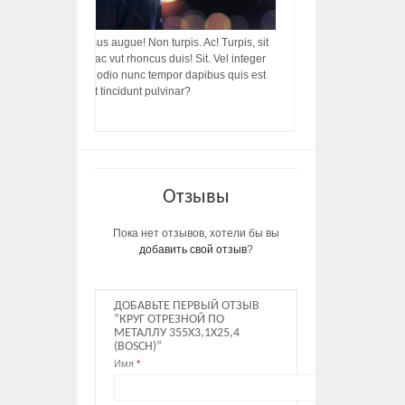
acilisis, integer! Risus augue! Non turpis. Ac! Turpis, sit
s, rhoncus porttitor ac vut rhoncus duis! Sit. Vel integer
in ac, ut diam porttitor odio nunc tempor dapibus quis est
m dictumst, vel amet tincidunt pulvinar?
Отзывы
Пока нет отзывов, хотели бы вы
добавить свой отзыв
?
ДОБАВЬТЕ ПЕРВЫЙ ОТЗЫВ
“КРУГ ОТРЕЗНОЙ ПО
МЕТАЛЛУ 355Х3,1Х25,4
(BOSCH)”
Имя
*