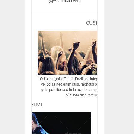
(арт.
2608603399
).
CUSTOM HTML
Odio, magnis. Et nisi. Facilisis, integer! Risus augue! Non tu
velit cras nec enim duis, rhoncus porttitor ac vut rhoncus d
quis porttitor sed in in ac, ut diam porttitor odio nunc tem
aliquam dictumst, vel amet tincidunt pulvi
CUSTOM HTML