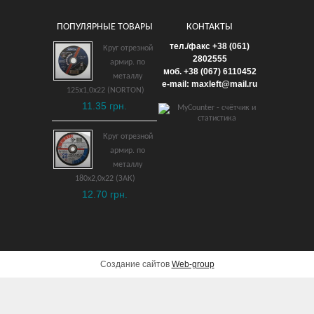
ПОПУЛЯРНЫЕ ТОВАРЫ
КОНТАКТЫ
Круг отрезной по
тел./факс +38 (061)
Круг отрезной
нержавейке 125х2,0х22
2802555
армир. по
моб. +38 (067) 6110452
(BOSCH)
металлу
e-mail: maxleft@mail.ru
125х1,0х22 (NORTON)
35.10 грн.
11.35 грн.
ДОБАВИТЬ В КОРЗИНУ
Круг отрезной
армир. по
металлу
180х2,0х22 (ЗАК)
12.70 грн.
Создание сайтов
Web-group
Мойка высокого
давления Bosch