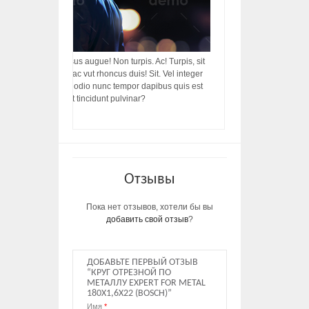
acilisis, integer! Risus augue! Non turpis. Ac! Turpis, sit
s, rhoncus porttitor ac vut rhoncus duis! Sit. Vel integer
in ac, ut diam porttitor odio nunc tempor dapibus quis est
m dictumst, vel amet tincidunt pulvinar?
Отзывы
Пока нет отзывов, хотели бы вы
добавить свой отзыв
?
ДОБАВЬТЕ ПЕРВЫЙ ОТЗЫВ
“КРУГ ОТРЕЗНОЙ ПО
МЕТАЛЛУ EXPERT FOR METAL
180Х1,6Х22 (BOSCH)”
Имя
*