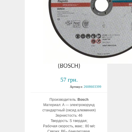
Круг отрезной по
металлу Expert for
Metal 180х1,6х22
(BOSCH)
57 грн.
Артикул:
2608603399
Производитель:
Bosch
Материал: А — электрокорунд
стандартный (оксид алюминия)
Зернистость: 46
Твердость: S твердая;
Рабочая скорость, макс.: 80 м/с
Связка: BF– бакелитовая,