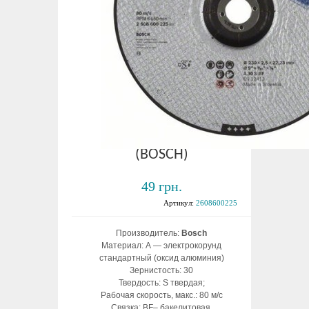
Круг отрезной по
металлу Expert for
Metal 230х2,5х22
(BOSCH)
49 грн.
Артикул:
2608600225
Производитель:
Bosch
Материал: А — электрокорунд
стандартный (оксид алюминия)
Зернистость: 30
Твердость: S твердая;
Рабочая скорость, макс.: 80 м/с
Связка: BF– бакелитовая,