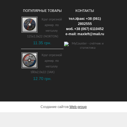
ПОПУЛЯРНЫЕ ТОВАРЫ
КОНТАКТЫ
Круг отрезной армир. по
тел./факс +38 (061)
Круг отрезной
металлу 230х3,0х22
2802555
армир. по
моб. +38 (067) 6110452
(KLINGSPOR)
металлу
e-mail: maxleft@mail.ru
125х1,0х22 (NORTON)
28.80 грн.
11.35 грн.
ДОБАВИТЬ В КОРЗИНУ
Круг отрезной
армир. по
металлу
180х2,0х22 (ЗАК)
12.70 грн.
Создание сайтов
Web-group
Электрический триммер
Bosch AFS 23-37