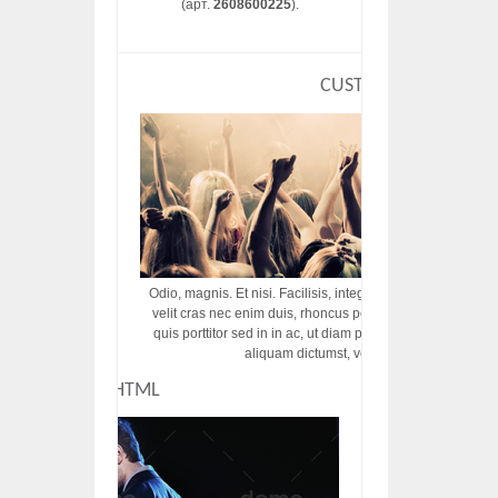
(арт.
2608600225
).
CUSTOM HTML
Odio, magnis. Et nisi. Facilisis, integer! Risus augue! Non tu
velit cras nec enim duis, rhoncus porttitor ac vut rhoncus d
quis porttitor sed in in ac, ut diam porttitor odio nunc tem
aliquam dictumst, vel amet tincidunt pulvi
CUSTOM HTML