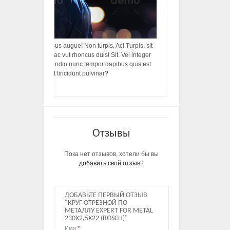
acilisis, integer! Risus augue! Non turpis. Ac! Turpis, sit
s, rhoncus porttitor ac vut rhoncus duis! Sit. Vel integer
in ac, ut diam porttitor odio nunc tempor dapibus quis est
m dictumst, vel amet tincidunt pulvinar?
Отзывы
Пока нет отзывов, хотели бы вы
добавить свой отзыв
?
ДОБАВЬТЕ ПЕРВЫЙ ОТЗЫВ
“КРУГ ОТРЕЗНОЙ ПО
МЕТАЛЛУ EXPERT FOR METAL
230Х2,5Х22 (BOSCH)”
Имя
*