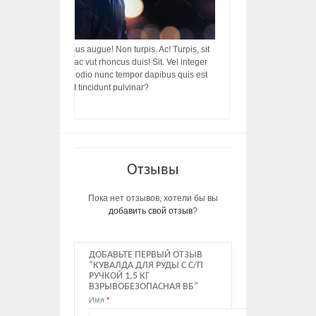
acilisis, integer! Risus augue! Non turpis. Ac! Turpis, sit
s, rhoncus porttitor ac vut rhoncus duis! Sit. Vel integer
in ac, ut diam porttitor odio nunc tempor dapibus quis est
m dictumst, vel amet tincidunt pulvinar?
Отзывы
Пока нет отзывов, хотели бы вы
добавить свой отзыв
?
ДОБАВЬТЕ ПЕРВЫЙ ОТЗЫВ
“КУВАЛДА ДЛЯ РУДЫ С С/П
РУЧКОЙ 1,5 КГ
ВЗРЫВОБЕЗОПАСНАЯ ВБ”
Имя
*