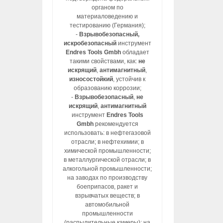
органом по
материаловедению и
тестированию (Германия);
-
Взрывобезопасный,
искробезопасный
инструмент
Endres Tools Gmbh
обладает
такими свойствами, как:
не
искрящий
,
антимагнитный
,
износостойкий
, устойчив к
образованию коррозии;
-
Взрывобезопасный
,
не
искрящий
,
антимагнитный
инструмент
Endres Tools
Gmbh
рекомендуется
использовать: в нефтегазовой
отрасли; в нефтехимии; в
химической промышленности;
в металлургической отрасли; в
алкогольной промышленности;
на заводах по производству
боеприпасов, ракет и
взрывчатых веществ; в
автомобильной
промышленности
(распылительные камеры); на