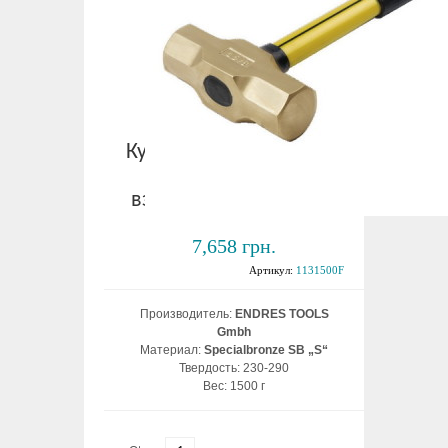
Кувалда для руды с с/п
ручкой 1,5 кг
взрывобезопасная ВБ
7,658 грн.
Артикул:
1131500F
Производитель:
ENDRES TOOLS
Gmbh
Материал:
Specialbronze SB „S“
Твердость: 230-290
Вес: 1500 г