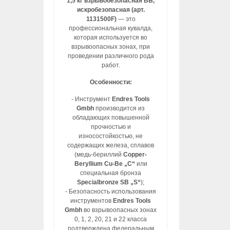
1,5 кг взрывобезопасная ВБ,
искробезопасная (арт.
1131500F)
— это
профессиональная кувалда,
которая используется во
взрывоопасных зонах, при
проведении различного рода
работ.
Особенности:
- Инструмент
Endres Tools
Gmbh
производится из
обладающих повышенной
прочностью и
износостойкостью, не
содержащих железа, сплавов
(медь-бериллий
Copper-
Beryllium Cu-Be „C“
или
специальная бронза
Specialbronze SB „S“
);
- Безопасность использования
инструментов
Endres Tools
Gmbh
во взрывоопасных зонах
0, 1, 2, 20, 21 и 22 класса
подтверждена федеральным