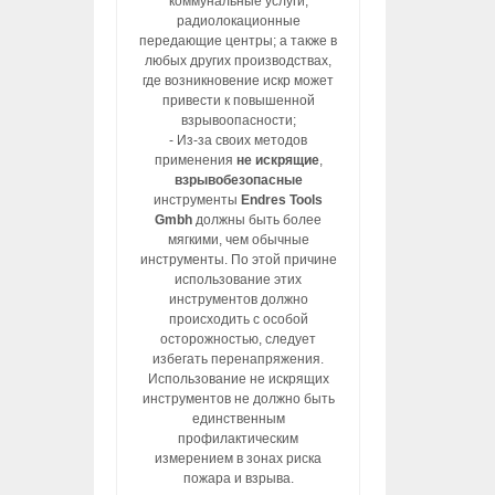
коммунальные услуги,
радиолокационные
передающие центры; а также в
любых других производствах,
где возникновение искр может
привести к повышенной
взрывоопасности;
- Из-за своих методов
применения
не искрящие
,
взрывобезопасные
инструменты
Endres Tools
Gmbh
должны быть более
мягкими, чем обычные
инструменты. По этой причине
использование этих
инструментов должно
происходить с особой
осторожностью, следует
избегать перенапряжения.
Использование не искрящих
инструментов не должно быть
единственным
профилактическим
измерением в зонах риска
пожара и взрыва.