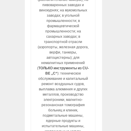
пивоваренных заводах и
винокурнях; на мукомольных
заводах; в угольной
промышленности; в
фармацевтической
промышленности; на
сахарных заводах; в
транспортной отрасли
(аэропорты, железная дорога,
верфи, танкеры,
автоцистерны); для
немагнитных применений
(
ТОЛЬКО инструменты из CU-
BE „C“
): техническое
обслуживание и капитальный
ремонт воздушных судов,
выплавка алюминия и других
металлов, производство
электроники, магнитно-
резонансная томография
больниц и клиник,
подметальные машины,
ядерные продукты и
испытательные машины,