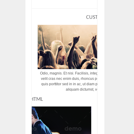
CUSTOM HTML
Odio, magnis. Et nisi. Facilisis, integer! Risus augue! Non tu
velit cras nec enim duis, rhoncus porttitor ac vut rhoncus d
quis porttitor sed in in ac, ut diam porttitor odio nunc tem
aliquam dictumst, vel amet tincidunt pulvi
CUSTOM HTML