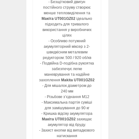
- Безщітковий двигун
постійного струму створює
менше тепловиділення та
Макіта UT001GZ02
ідеально
підходить для тривалого
використання у виробничих
цілях
- Особливо потужний
акумуляторний міксер з 2-
швидкісним металевим
редуктором: 500 / 920 об/хв
- Подвійна D-подібна рукоятка
забезпечує легке
маневрування та надійне
захоплення
Makita UT001GZ02
- Для мішалок діаметром до
240 мм
- Різьбове з’єднання M12
- Максимальна партія суміші
для замішування до 90 кг
- Кришка відсіку акумулятора
Макіта UT001GZ02
захищає
акумулятор від бруду.
- Захист кнопки від випадкового
натискання