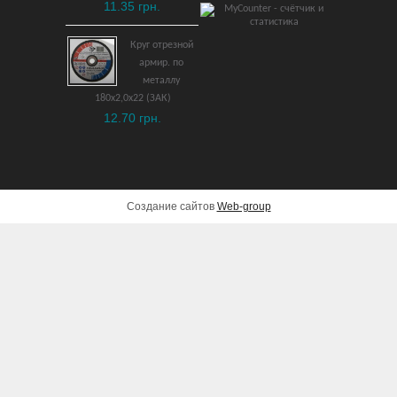
11.35 грн.
ДОБАВИТЬ В КОРЗИНУ
Круг отрезной
армир. по
металлу
180х2,0х22 (ЗАК)
12.70 грн.
Создание сайтов
Web-group
Аккумуляторный миксер
Metabo RW 18 LTX BL 120
(каркас)
14,537 грн.
ДОБАВИТЬ В КОРЗИНУ