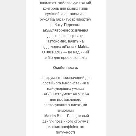
швидкості забезпечує точний
контроль для різних типів
сумішей, а ергономічна
рукоятка гарантує комфортну
роботу. Перевага
акумуляторного живлення
дозволяє працювати
автономно, навіть на
віддалених об’єктах.
Makita
UT001GZ02
— це надійний
вибір для професіоналів!
Особенности:
- Інструмент призначений для
постійного використання в
найсуворіших умовах
- XGT- інструмент 40 V MAX
для промислового
застосування з високими
вимогами
-
Makita BL
— Безщітковий
двигун постійного струму з
високим коефіцієнтом
потужності