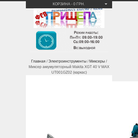
КОРЗИНА
-
0 ГРН.
Главная
/
Электроинструменты
/
Миксеры
/
Миксер аккумуляторный Makita XGT 40 V MAX
UT001GZ02 (каркас)