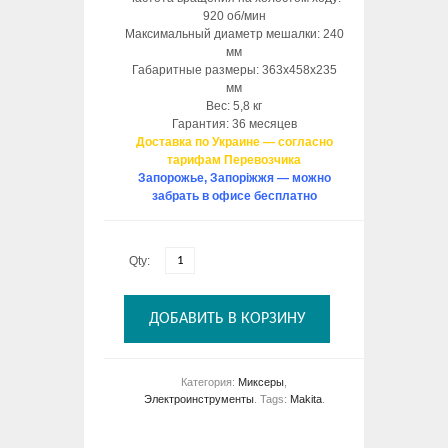
920 об/мин
Максимальный диаметр мешалки: 240
мм
Габаритные размеры: 363х458х235
мм
Вес: 5,8 кг
Гарантия: 36 месяцев
Доставка по Украине — согласно
тарифам Перевозчика
Запорожье, Запоріжжя — можно
забрать в офисе бесплатно
Qty:
ДОБАВИТЬ В КОРЗИНУ
Категория:
Миксеры
,
Электроинструменты
.
Tags:
Makita
.