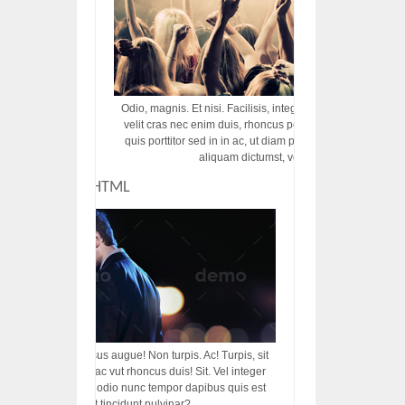
Odio, magnis. Et nisi. Facilisis, integer! Risus augue! Non tu
velit cras nec enim duis, rhoncus porttitor ac vut rhoncus d
quis porttitor sed in in ac, ut diam porttitor odio nunc tem
aliquam dictumst, vel amet tincidunt pulvi
CUSTOM HTML
acilisis, integer! Risus augue! Non turpis. Ac! Turpis, sit
s, rhoncus porttitor ac vut rhoncus duis! Sit. Vel integer
in ac, ut diam porttitor odio nunc tempor dapibus quis est
m dictumst, vel amet tincidunt pulvinar?