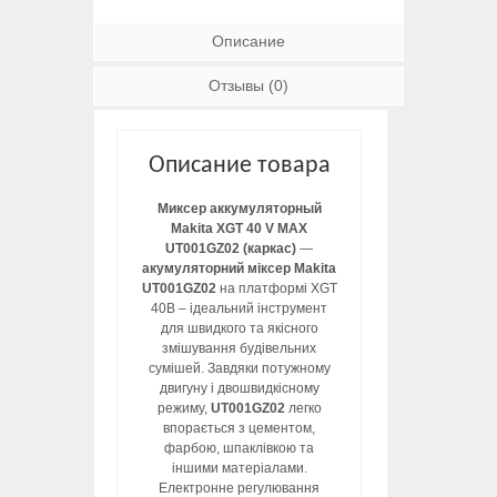
Описание
Отзывы (0)
Описание товара
Миксер аккумуляторный
Makita XGT 40 V MAX
UT001GZ02 (каркас)
—
акумуляторний міксер Makita
UT001GZ02
на платформі XGT
40В – ідеальний інструмент
для швидкого та якісного
змішування будівельних
сумішей. Завдяки потужному
двигуну і двошвидкісному
режиму,
UT001GZ02
легко
впорається з цементом,
фарбою, шпаклівкою та
іншими матеріалами.
Електронне регулювання