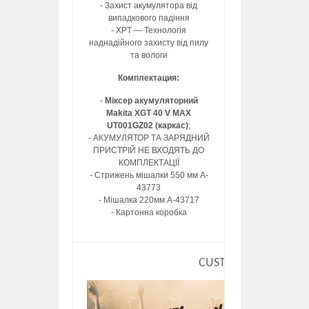
- Захист акумулятора від
випадкового падіння
- XPT — Технологія
наднадійного захисту від пилу
та вологи
Комплектация:
-
Міксер акумуляторний
Makita XGT 40 V MAX
UT001GZ02 (каркас)
;
- АКУМУЛЯТОР ТА ЗАРЯДНИЙ
ПРИСТРІЙ НЕ ВХОДЯТЬ ДО
КОМПЛЕКТАЦІЇ
- Стрижень мішалки 550 мм A-
43773
- Мішалка 220мм A-43717
- Картонна коробка
CUSTOM HTML