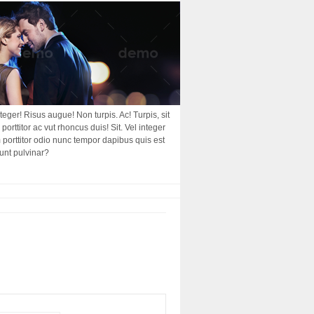
nteger! Risus augue! Non turpis. Ac! Turpis, sit
porttitor ac vut rhoncus duis! Sit. Vel integer
am porttitor odio nunc tempor dapibus quis est
dunt pulvinar?