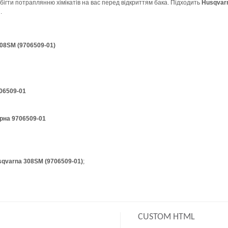
бігти потраплянню хімікатів на вас перед відкриттям бака. Підходить
Husqvar
.
08SM (9706509-01)
06509-01
рна 9706509-01
qvarna 308SM (9706509-01)
;
CUSTOM HTML