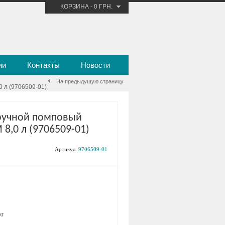
КОРЗИНА
-
0 ГРН.
ии
Контакты
Новости
На предыдущую страницу
 л (9706509-01)
ручной помповый
8,0 л (9706509-01)
Артикул:
9706509-01
кг