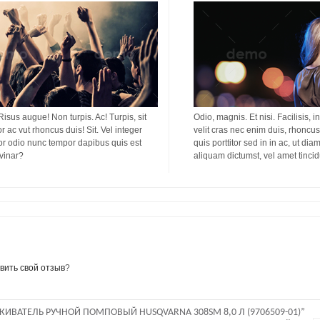
 Risus augue! Non turpis. Ac! Turpis, sit
Odio, magnis. Et nisi. Facilisis, i
or ac vut rhoncus duis! Sit. Vel integer
velit cras nec enim duis, rhoncus 
titor odio nunc tempor dapibus quis est
quis porttitor sed in in ac, ut di
lvinar?
aliquam dictumst, vel amet tinci
вить свой отзыв
?
ИВАТЕЛЬ РУЧНОЙ ПОМПОВЫЙ HUSQVARNA 308SM 8,0 Л (9706509-01)”