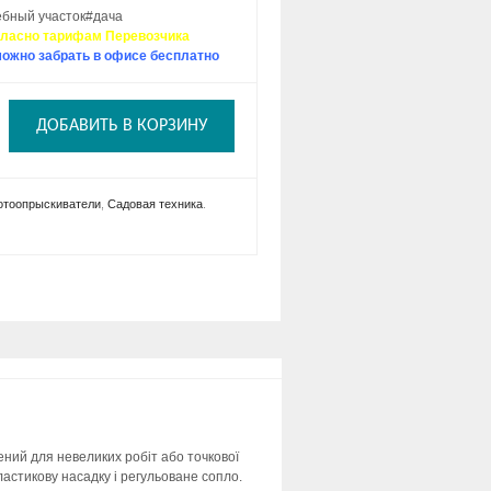
бный участок#дача
гласно тарифам Перевозчика
ожно забрать в офисе бесплатно
ДОБАВИТЬ В КОРЗИНУ
отоопрыскиватели
,
Садовая техника
.
ний для невеликих робіт або точкової
астикову насадку і регульоване сопло.