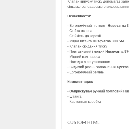
Клапан випуску тиску допомагає запо
сільськогосподарського використання
Особенности:
- Ергономічний пістолет
Husqvarna 3
- Стійка основа
- Стійкість до корозії
- Міцна штанга
Husqvarna 308 SM
- Клапан скидання тиску
- Портативний і легкий
Husqvarna 97
- Міцний вал насоса
- Насадка з регулюванням
- Видимий рівень заповнення
Хусква
- Ергономічний ремінь
Комплектация:
-
Обприскувач ручний помповий
Hus
- Штанга
- Картонная коробка
CUSTOM HTML