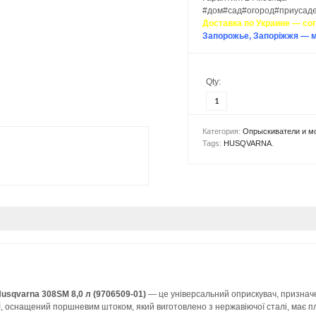
#дом#сад#огород#приусаде
Доставка по Украине — со
Запорожье, Запоріжжя — м
Qty:
Категория:
Опрыскиватели и м
Tags:
HUSQVARNA
.
sqvarna 308SM 8,0 л (9706509-01)
— це універсальний оприскувач, призначе
M
, оснащений поршневим штоком, який виготовлено з нержавіючої сталі, має пл