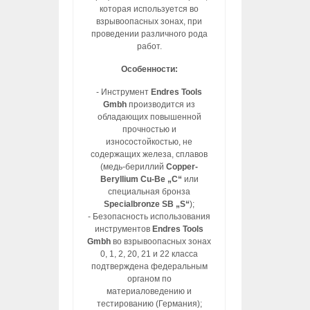
которая используется во
взрывоопасных зонах, при
проведении различного рода
работ.
Особенности:
- Инструмент
Endres Tools
Gmbh
производится из
обладающих повышенной
прочностью и
износостойкостью, не
содержащих железа, сплавов
(медь-бериллий
Copper-
Beryllium Cu-Be „C“
или
специальная бронза
Specialbronze SB „S“
);
- Безопасность использования
инструментов
Endres Tools
Gmbh
во взрывоопасных зонах
0, 1, 2, 20, 21 и 22 класса
подтверждена федеральным
органом по
материаловедению и
тестированию (Германия);