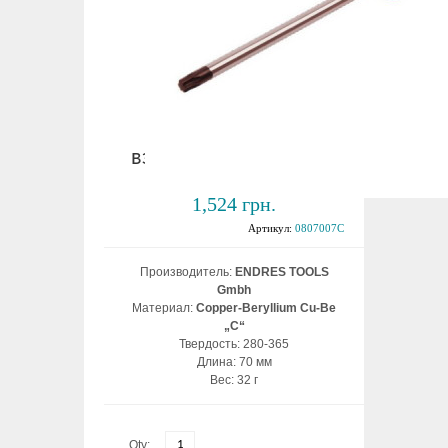
Отвертка Torx T7
взрывобезопасная ВБ
1,524 грн.
Артикул:
0807007C
Производитель:
ENDRES TOOLS
Gmbh
Материал:
Copper-Beryllium Cu-Be
„C“
Твердость: 280-365
Длина: 70 мм
Вес: 32 г
Qty: