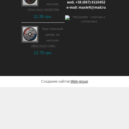
моб. +38 (067) 6110452
металлу
949 грн.
e-mail: maxleft@mail.ru
125х1,0х22 (NORTON)
11.35 грн.
ДОБАВИТЬ В КОРЗИНУ
Круг отрезной
армир. по
металлу
180х2,0х22 (ЗАК)
12.70 грн.
Создание сайтов
Web-group
Ключ накидной изогнутый
10х12 мм
взрывобезопасный ВБ
1,098 грн.
ДОБАВИТЬ В КОРЗИНУ