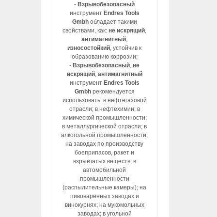
-
Взрывобезопасный
инструмент
Endres Tools
Gmbh
обладает такими
свойствами, как:
не искрящий
,
антимагнитный
,
износостойкий
, устойчив к
образованию коррозии;
-
Взрывобезопасный
,
не
искрящий
,
антимагнитный
инструмент
Endres Tools
Gmbh
рекомендуется
использовать: в нефтегазовой
отрасли; в нефтехимии; в
химической промышленности;
в металлургической отрасли; в
алкогольной промышленности;
на заводах по производству
боеприпасов, ракет и
взрывчатых веществ; в
автомобильной
промышленности
(распылительные камеры); на
пивоваренных заводах и
винокурнях; на мукомольных
заводах; в угольной