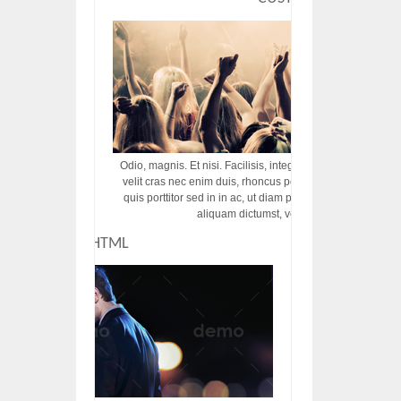
Odio, magnis. Et nisi. Facilisis, integer! Risus augue! Non tu
velit cras nec enim duis, rhoncus porttitor ac vut rhoncus d
quis porttitor sed in in ac, ut diam porttitor odio nunc tem
aliquam dictumst, vel amet tincidunt pulvi
CUSTOM HTML