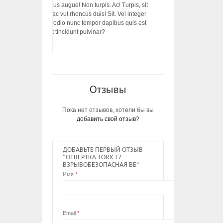
acilisis, integer! Risus augue! Non turpis. Ac! Turpis, sit
s, rhoncus porttitor ac vut rhoncus duis! Sit. Vel integer
in ac, ut diam porttitor odio nunc tempor dapibus quis est
m dictumst, vel amet tincidunt pulvinar?
Отзывы
Пока нет отзывов, хотели бы вы
добавить свой отзыв
?
ДОБАВЬТЕ ПЕРВЫЙ ОТЗЫВ
“ОТВЕРТКА TORX T7
ВЗРЫВОБЕЗОПАСНАЯ ВБ”
Имя
*
Email
*