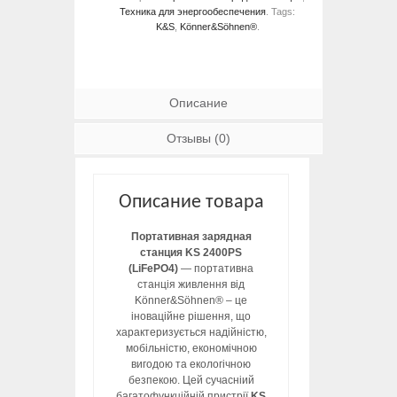
Техника для энергообеспечения
.
Tags:
K&S
,
Könner&Söhnen®
.
Описание
Отзывы (0)
Описание товара
Портативная зарядная
станция KS 2400PS
(LiFePO4)
— портативна
станція живлення від
Könner&Söhnen® – це
іноваційне рішення, що
характеризується надійністю,
мобільністю, економічною
вигодою та екологічною
безпекою. Цей сучасніий
багатофункційній пристрії
KS