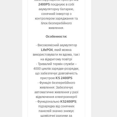
2400PS
поєднуює в собі
акумуляторну батарею,
сонячний інвертор з
контролером заряджання та
блок безперебійного
живлення.
Особенности:
- Високоякісний акумулятор
LifePO4
, який можна
використовувати як вдома, так і
на відкритому повітрі
- Тривалий термін служби –
4000 циклів зарядки-розрядки,
що забезпечує довговічність
пристрою
KS 2400PS
- Функція безперебійного
живлення: Забезпечує
автоматичне живлення у разі
відключення електроенергії
- Функціонально
KS2400PS
:
підзарядка від сонячних
панелей значно знижує
щомісячні рахунки за