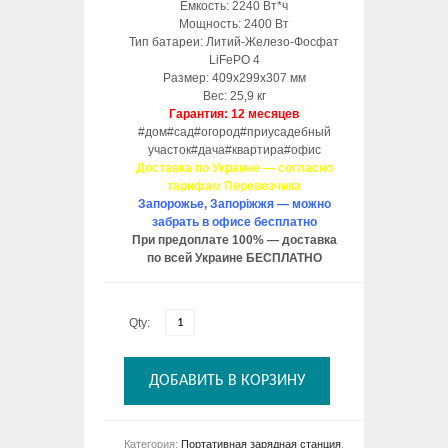
Емкость: 2240 Вт*ч
Мощность: 2400 Вт
Тип батареи: Литий-Железо-Фосфат
LiFePO 4
Размер: 409x299x307 мм
Вес: 25,9 кг
Гарантия: 12 месяцев
#дом#сад#огород#приусадебный
участок#дача#квартира#офис
Доставка по Украине — согласно
тарифам Перевозчика
Запорожье, Запоріжжя — можно
забрать в офисе бесплатно
При предоплате 100% — доставка
по всей Украине БЕСПЛАТНО
Qty:
ДОБАВИТЬ В КОРЗИНУ
Категория:
Портативная зарядная станция
,