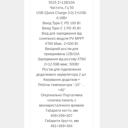
5525 2×12В/10А
Частота, Гц 50
USB (Quick Charge 3.0) 2×USB-
A 18Вт
Вихід Type-C PD 100 Вт
Вихід Type-C 2 PD 45 Вт
Вхід для заряджання від
сонячного модуля PV МРРТ
XT60 Макс. 2×500 Вт
Вихідний роз’єм для
прикурювача 12В/10А
Заряджання від роз’єму XT60
2×12-59В макс. 500Вт
Роз’єм для підключення
додаткового акумулятора 2 шт.
Керування додатком +
Робоча температура ‘-10° …
+40°
Опціонально Портативна
сонячна панель з
монокристалічного кремнію
Габарити нетто, мм
409×299×307
Габарити брутто, мм
481×369×364