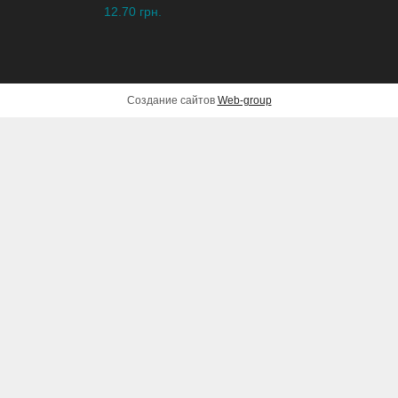
12.70 грн.
Создание сайтов
Web-group
Генератор бензиновый
инверторный KSB 35i
16,999 грн.
ДОБАВИТЬ В КОРЗИНУ