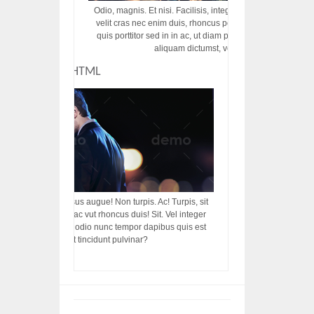
Odio, magnis. Et nisi. Facilisis, integer! Risus augue! Non tu
velit cras nec enim duis, rhoncus porttitor ac vut rhoncus d
quis porttitor sed in in ac, ut diam porttitor odio nunc tem
aliquam dictumst, vel amet tincidunt pulvi
CUSTOM HTML
acilisis, integer! Risus augue! Non turpis. Ac! Turpis, sit
s, rhoncus porttitor ac vut rhoncus duis! Sit. Vel integer
in ac, ut diam porttitor odio nunc tempor dapibus quis est
m dictumst, vel amet tincidunt pulvinar?