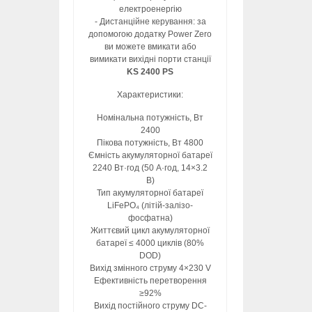
електроенергію
- Дистанційне керування: за
допомогою додатку Power Zero
ви можете вмикати або
вимикати вихідні порти станції
KS 2400 PS
Характеристики:
Номінальна потужність, Вт
2400
Пікова потужність, Вт 4800
Ємність акумуляторної батареї
2240 Вт·год (50 А·год, 14×3.2
В)
Тип акумуляторної батареї
LiFePO₄ (літій-залізо-
фосфатна)
Життєвий цикл акумуляторної
батареї ≤ 4000 циклів (80%
DOD)
Вихід змінного струму 4×230 V
Ефективність перетворення
≥92%
Вихід постійного струму DC-