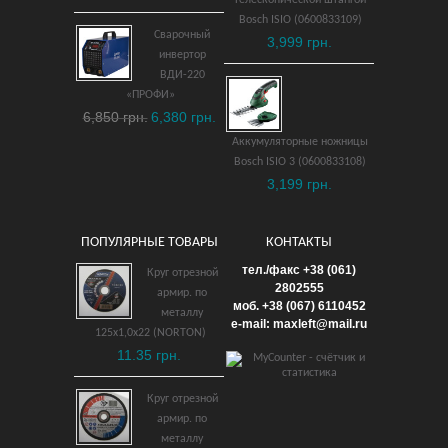
ДОБАВИТЬ В КОРЗИНУ
Bosch ISIO (0600833109)
Сварочный
3,999 грн.
инвертор
ВДИ-220
«ПРОФИ»
6,850 грн.
6,380 грн.
Аккумуляторные ножницы
Bosch ISIO 3 (0600833108)
3,199 грн.
ПОПУЛЯРНЫЕ ТОВАРЫ
КОНТАКТЫ
Аккумуляторный лобзик
тел./факс +38 (061)
Круг отрезной
Metabo STA 18 LTX
2802555
армир. по
моб. +38 (067) 6110452
каркас
металлу
e-mail: maxleft@mail.ru
125х1,0х22 (NORTON)
5,200 грн.
11.35 грн.
ДОБАВИТЬ В КОРЗИНУ
Круг отрезной
армир. по
металлу