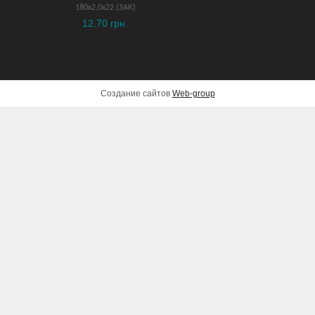
180х2,0х22 (ЗАК)
12.70 грн.
Создание сайтов
Web-group
Акк. ударная дрель-
шуруповерт Metabo SB
18 LT
4,479 грн.
ДОБАВИТЬ В КОРЗИНУ