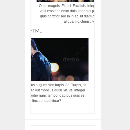
Odio, magnis. Et nisi. Facilisis, integer! Risus augue! Non tu
velit cras nec enim duis, rhoncus porttitor ac vut rhoncus d
quis porttitor sed in in ac, ut diam porttitor odio nunc tem
aliquam dictumst, vel amet tincidunt pulvi
CUSTOM HTML
acilisis, integer! Risus augue! Non turpis. Ac! Turpis, sit
s, rhoncus porttitor ac vut rhoncus duis! Sit. Vel integer
in ac, ut diam porttitor odio nunc tempor dapibus quis est
m dictumst, vel amet tincidunt pulvinar?