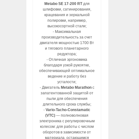
Metabo SE 17-200 RT
для
шлифовки, сатинирования,
крацевания и зеркальной
полировки, например,
высокосортной стали;
- Максимальная
производительность за счет
двигателя мощностью 1700 Вт
и тягового планетарного
редуктора;
- Отличная эргономика
благодаря узкой рукоятке,
обеспечивающей оптимальное
ведение и работу без
усталости;
- Двигатель
Metabo Marathon
с
запатентованной защитой от
пыли для обеспечения
длительного срока службы;
-
Vario-Tacho-Constamatic
(VTC)
— полноволновая
электроника с регулировочным
колесом: для работы с числом
оборотов в зависимости от
материала, остающимся