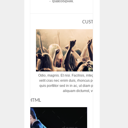
- Травозбірник.
CUSTOM HTML
Odio, magnis. Et nisi. Facilisis, integer! Risus augue! Non tu
velit cras nec enim duis, rhoncus porttitor ac vut rhoncus d
quis porttitor sed in in ac, ut diam porttitor odio nunc tem
aliquam dictumst, vel amet tincidunt pulvi
CUSTOM HTML