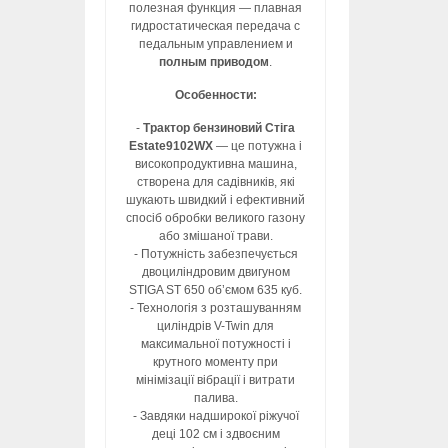
полезная функция — плавная
гидростатическая передача с
педальным управлением и
полным приводом
.
Особенности:
-
Трактор бензиновий Стіга
Estate9102WX
— це потужна і
високопродуктивна машина,
створена для садівників, які
шукають швидкий і ефективний
спосіб обробки великого газону
або змішаної трави.
- Потужність забезпечується
двоциліндровим двигуном
STIGA ST 650 об’ємом 635 куб.
- Технологія з розташуванням
циліндрів V-Twin для
максимальної потужності і
крутного моменту при
мінімізації вібрації і витрати
палива.
- Завдяки надширокої ріжучої
деці 102 см і здвоєним