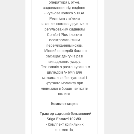
оператора і, отже,
задоволення від водіння.
- Рульове колесо
STIGA
Premium
з м’яким
захопленням поєднується з
регульованим сидінням
Comfort Plus і легким
електромагнітним
перемиканням ножів.
- Міцний передній бампер
захищає двигун в разі
випадкового удару.
- Технологія з розташуванням
циліндрів V-Twin для
максимальної потужності і
крутного моменту при
мінімізації вібрації і витрати
палива.
Комплектация:
-
Трактор садовий бензиновий
Stiga Estate9102WX
;
- Комлпект кріпильних
елементів;