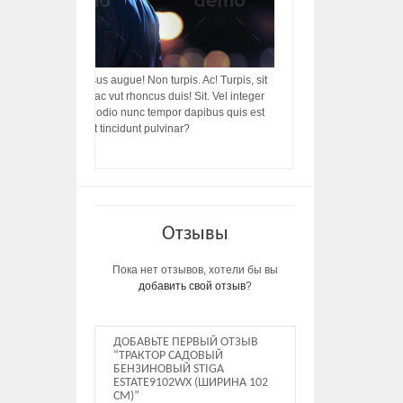
acilisis, integer! Risus augue! Non turpis. Ac! Turpis, sit
s, rhoncus porttitor ac vut rhoncus duis! Sit. Vel integer
in ac, ut diam porttitor odio nunc tempor dapibus quis est
m dictumst, vel amet tincidunt pulvinar?
Отзывы
Пока нет отзывов, хотели бы вы
добавить свой отзыв
?
ДОБАВЬТЕ ПЕРВЫЙ ОТЗЫВ
“ТРАКТОР САДОВЫЙ
БЕНЗИНОВЫЙ STIGA
ESTATE9102WX (ШИРИНА 102
СМ)”