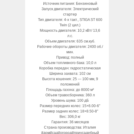
Источник питания: Бензиновый
Запуск двигателя: Электрический
стартер
Тип двигателя: 4-х такт., STIGA ST 600
Twin (2 цил.)
Мощность двигателя: 10,2 кВт/ 13,6
л.с.
Объем двигателя: 635 см.куб.
Рабочие обороты двигателя: 2400 об./
мин.
Привод: полный
Объем топливного бака: 10,0 л
Коробка передач: гидростатическая
Ширина захвата: 102 см
Высота кошения: 25 — 100 мм, 9
положений
Площадь газона: до 8000 м²
Объем травосборника: 360 л
Уровень шума: 100 дБ
Размер передних колес: 15×6.00-6″
Размер задних колес: 18×8.50-8″
Вес: 306,0 кг
Гарантия: 36 месяцев
Страна производства: Италия
#дом#сад#огород#приусадебный