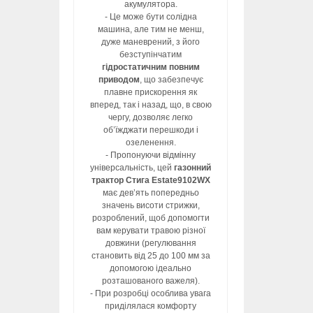
акумулятора.
- Це може бути солідна
машина, але тим не менш,
дуже маневрений, з його
безступінчатим
гідростатичним повним
приводом
, що забезпечує
плавне прискорення як
вперед, так і назад, що, в свою
чергу, дозволяє легко
об’їжджати перешкоди і
озеленення.
- Пропонуючи відмінну
універсальність, цей
газонний
трактор Стига Estate9102WX
має дев’ять попередньо
значень висоти стрижки,
розроблений, щоб допомогти
вам керувати травою різної
довжини (регулювання
становить від 25 до 100 мм за
допомогою ідеально
розташованого важеля).
- При розробці особлива увага
приділялася комфорту