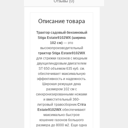
Отзывы (0)
Описание товара
Трактор садовый бензиновый
Stiga Estate9102WX (ширина
102 см)
— это
высокопроизводительный
трактор Stiga Estate9102WX
для стрижки газонов с мощным
двухцилиндровым двигателем
ST 650 объемом 635 куб. см.
обеспечивает максимальную
эффективность и надежность.
Широкая режущая дека
размером 102 см с
синхронизированными ножами
и вместительный 360-
литровый травосборник
Стіга
Estate9102WX
обеспечивают
максимально быстрое
кошение газонов большого
размера до 8000 м2. Еще одна