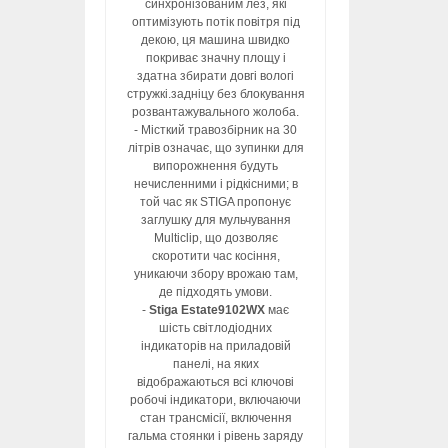
синхронізованим лез, які
оптимізують потік повітря під
декою, ця машина швидко
покриває значну площу і
здатна збирати довгі вологі
стружкі.задніцу без блокування
розвантажувального жолоба.
- Місткий травозбірник на 30
літрів означає, що зупинки для
випорожнення будуть
нечисленними і рідкісними; в
той час як STIGA пропонує
заглушку для мульчування
Multiclip, що дозволяє
скоротити час косіння,
уникаючи збору врожаю там,
де підходять умови.
-
Stiga Estate9102WX
має
шість світлодіодних
індикаторів на приладовій
панелі, на яких
відображаються всі ключові
робочі індикатори, включаючи
стан трансмісії, включення
гальма стоянки і рівень заряду