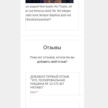
acilisis, integer! Risus augue! Non turpis. Ac! Turpis, sit
s, rhoncus porttitor ac vut rhoncus duis! Sit. Vel integer
in ac, ut diam porttitor odio nunc tempor dapibus quis est
m dictumst, vel amet tincidunt pulvinar?
Отзывы
Пока нет отзывов, хотели бы вы
добавить свой отзыв
?
ДОБАВЬТЕ ПЕРВЫЙ ОТЗЫВ
“УГЛ. ПОЛИРОВАЛЬНАЯ
МАШИНА PE 12-175 SET
METABO”
Имя
*