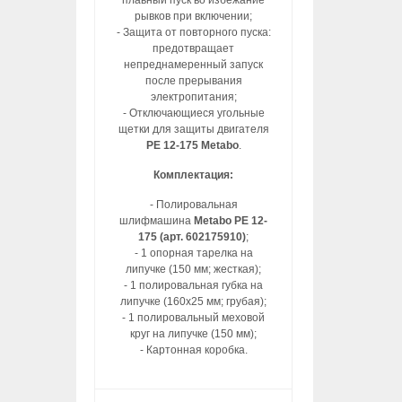
плавный пуск во избежание
рывков при включении;
- Защита от повторного пуска:
предотвращает
непреднамеренный запуск
после прерывания
электропитания;
- Отключающиеся угольные
щетки для защиты двигателя
PE 12-175 Metabo
.
Комплектация:
- Полировальная
шлифмашина
Metabo PE 12-
175 (арт. 602175910)
;
- 1 опорная тарелка на
липучке (150 мм; жесткая);
- 1 полировальная губка на
липучке (160х25 мм; грубая);
- 1 полировальный меховой
круг на липучке (150 мм);
- Картонная коробка.