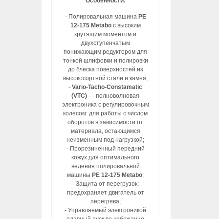
Особенности:
- Полировальная машина
PE
12-175 Metabo
с высоким
крутящим моментом и
двухступенчатым
понижающим редуктором для
тонкой шлифовки и полировки
до блеска поверхностей из
высокосортной стали и камня;
-
Vario-Tacho-Constamatic
(VTC)
— полноволновая
электроника с регулировочным
колесом: для работы с числом
оборотов в зависимости от
материала, остающимся
неизменным под нагрузкой;
- Прорезиненный передний
кожух для оптимального
ведения полировальной
машины
PE 12-175 Metabo
;
- Защита от перегрузок:
предохраняет двигатель от
перегрева;
- Управляемый электроникой