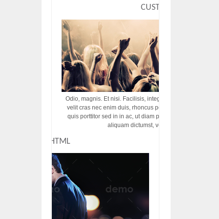
CUSTOM HTML
Odio, magnis. Et nisi. Facilisis, integer! Risus augue! Non tu
velit cras nec enim duis, rhoncus porttitor ac vut rhoncus d
quis porttitor sed in in ac, ut diam porttitor odio nunc tem
aliquam dictumst, vel amet tincidunt pulvi
CUSTOM HTML